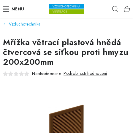
Přejít na obsah
Hleda
Vzduchotechnika
VENTILÁTORY
Mřížka větrací plastová hnědá
VZDUCHOTECHNIKA
čtvercová se síťkou proti hmyzu
REKUPERACE
200x200mm
TOPENÍ A CHLAZENÍ
Podrobnosti hodnocení
Neohodnoceno
ÚPRAVA VZDUCHU
FILTRY
ODVLHČOVAČE