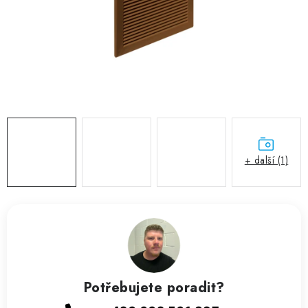
ZVLHČOVAČE VZDUCHU PRŮMYSLOVÉ
NAHŘÍVACÍ POLŠTÁŘEK S LÁVOVÝM PÍSKEM
VÝPRODEJ
O nás
Reference a zkušenosti
Rady a tipy
Doprava a platba
Kontakty
+ další (1)
Potřebujete poradit?