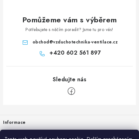
Pomůžeme vám s výběrem
Potřebujete s něčím poradit? Jsme tu pro vás!
obchod
@
vzduchotechnika-ventilace.cz
+420 602 561 897
Zápatí
Informace
Prodejna