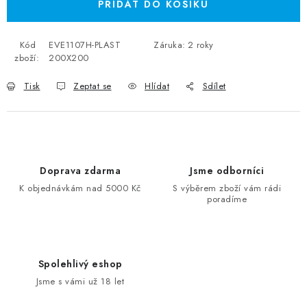
PŘIDAT DO KOŠÍKU
Kód
EVE1107H-PLAST
Záruka
:
2 roky
zboží:
200X200
Tisk
Zeptat se
Hlídat
Sdílet
Doprava zdarma
Jsme odborníci
K objednávkám nad 5000 Kč
S výběrem zboží vám rádi
poradíme
Spolehlivý eshop
Jsme s vámi už 18 let