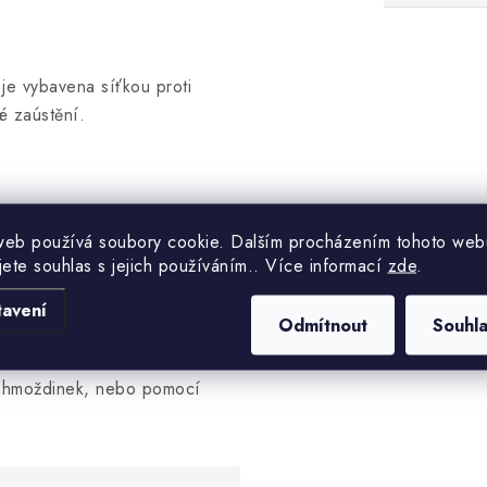
 je vybavena síťkou proti
 zaústění.
objektů, jako jsou kuchyně,
web používá soubory cookie. Dalším procházením tohoto web
e apod. Zároveň slouží k
jete souhlas s jejich používáním.. Více informací
zde
.
tavení
Odmítnout
Souhl
a hmoždinek, nebo pomocí