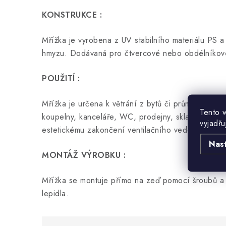
KONSTRUKCE :
Mřížka je vyrobena z UV stabilního materiálu PS a
hmyzu. Dodávaná pro čtvercové nebo obdélníkové
POUŽITÍ :
Mřížka je určena k větrání z bytů či průmyslových 
Tento 
koupelny, kanceláře, WC, prodejny, sklady, garáž
vyjadřu
estetickému zakončení ventilačního vedení.
Nas
MONTÁŽ VÝROBKU :
Mřížka se montuje přímo na zeď pomocí šroubů 
lepidla.