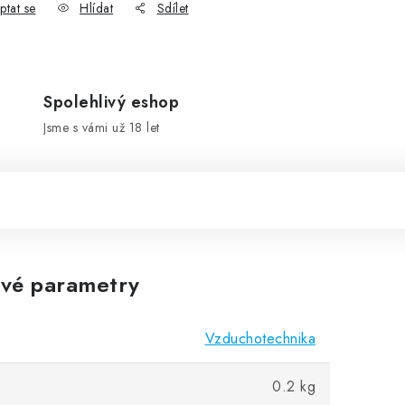
ptat se
Hlídat
Sdílet
Spolehlivý eshop
Jsme s vámi už 18 let
vé parametry
Vzduchotechnika
0.2 kg