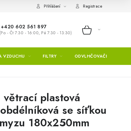
Přihlášení
Registrace
+420 602 561 897
(Po - Čt 7:30 - 16:00, Pá 7:30 - 13:30)
NÁKUPNÍ KOŠÍ
A VZDUCHU
FILTRY
ODVLHČOVAČE
ZVL
 větrací plastová
obdélníková se síťkou
 hmyzu 180x250mm