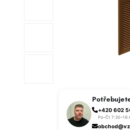
Potřebujet
+420 602 5
Po–Čt 7:30–16:
obchod@vzd