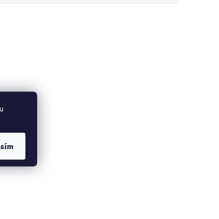
u
asím