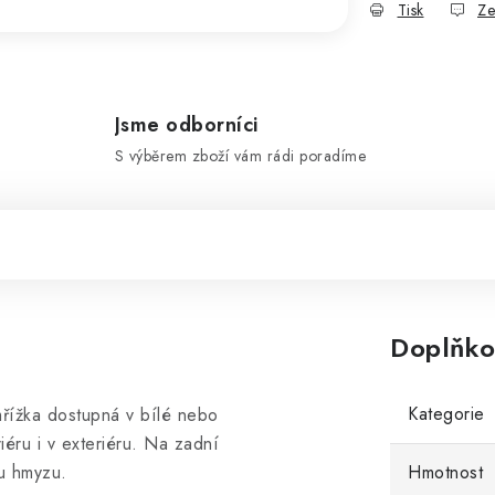
Tisk
Ze
Jsme odborníci
S výběrem zboží vám rádi poradíme
Doplňko
Kategorie
mřížka dostupná v bílé nebo
éru i v exteriéru. Na zadní
mu hmyzu.
Hmotnost