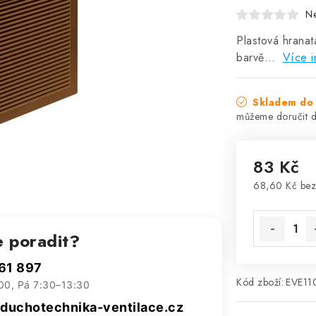
N
Plastová hranat
barvě…
Více i
Skladem do 
83 Kč
68,60 Kč be
Měrná cena
e poradit?
61 897
Kód zboží:
EVE11
00, Pá 7:30–13:30
uchotechnika-ventilace.cz