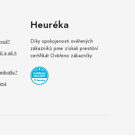
Heuréka
Díky spokojenosti ověřených
ovod?
zákazníků jsme získali prestižní
ží a jak h
certifikát Ověřeno zákazníky.
jednotku?
omě