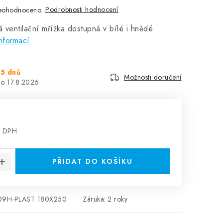
Podrobnosti hodnocení
eohodnoceno
á ventilační mřížka dostupná v bílé i hnědé
nformací
5 dnů
Možnosti doručení
17.8.2026
z DPH
:
PŘIDAT DO KOŠÍKU
09H-PLAST 180X250
Záruka
:
2 roky