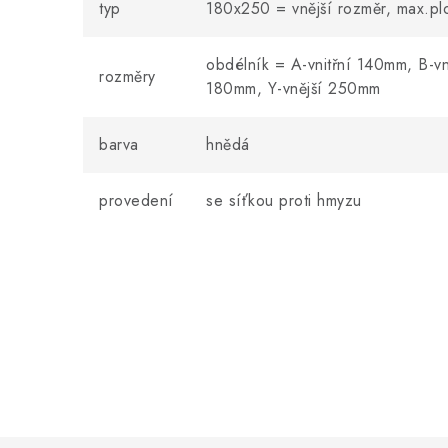
typ
180x250 = vnější rozměr, max.pl
obdélník = A-vnitřní 140mm, B-vn
rozměry
180mm, Y-vnější 250mm
barva
hnědá
provedení
se síťkou proti hmyzu