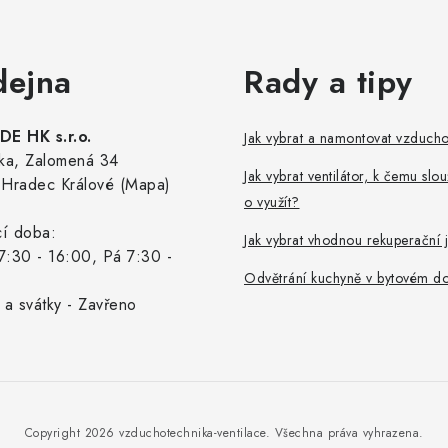
dejna
Rady a tipy
E HK s.r.o.
Jak vybrat a namontovat vzduch
ka, Zalomená 34
Jak vybrat ventilátor, k čemu slou
Hradec Králové (Mapa)
o využít?
cí doba:
Jak vybrat vhodnou rekuperační 
7:30 - 16:00, Pá 7:30 -
Odvětrání kuchyně v bytovém d
 a svátky - Zavřeno
Copyright 2026
vzduchotechnika-ventilace
. Všechna práva vyhrazena.