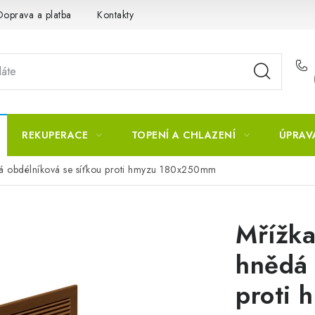
Doprava a platba
Kontakty
REKUPERACE
TOPENÍ A CHLAZENÍ
ÚPRAV
ědá obdélníková se síťkou proti hmyzu 180x250mm
Mřížka
hnědá 
proti