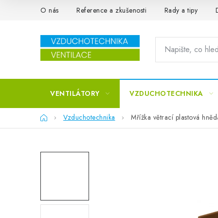
Přejít na obsah
O nás
Reference a zkušenosti
Rady a tipy
VENTILÁTORY
VZDUCHOTECHNIKA
Domů
Vzduchotechnika
Mřížka větrací plastová hn