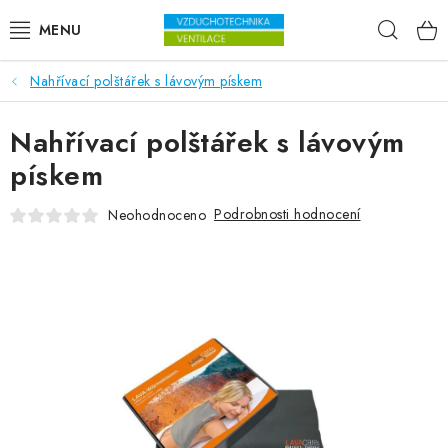
Přejít na obsah
Hleda
Nahřívací polštářek s lávovým pískem
VENTILÁTORY
Nahřívací polštářek s lávovým
VZDUCHOTECHNIKA
pískem
REKUPERACE
Podrobnosti hodnocení
Neohodnoceno
TOPENÍ A CHLAZENÍ
ÚPRAVA VZDUCHU
FILTRY
ODVLHČOVAČE