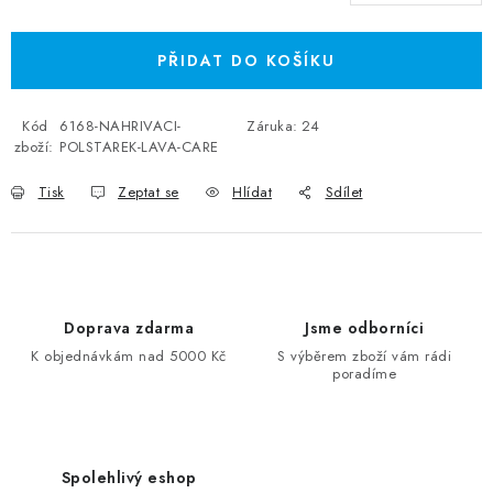
Měrná cena:
PŘIDAT DO KOŠÍKU
Kód
6168-NAHRIVACI-
Záruka
:
24
zboží:
POLSTAREK-LAVA-CARE
Tisk
Zeptat se
Hlídat
Sdílet
Doprava zdarma
Jsme odborníci
K objednávkám nad 5000 Kč
S výběrem zboží vám rádi
poradíme
Spolehlivý eshop