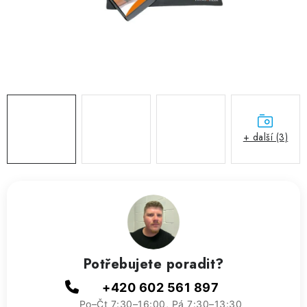
ZVLHČOVAČE VZDUCHU PRŮMYSLOVÉ
NAHŘÍVACÍ POLŠTÁŘEK S LÁVOVÝM PÍSKEM
VÝPRODEJ
O nás
Reference a zkušenosti
Rady a tipy
Doprava a platba
Kontakty
+ další (3)
Potřebujete poradit?
+420 602 561 897
Po–Čt 7:30–16:00, Pá 7:30–13:30