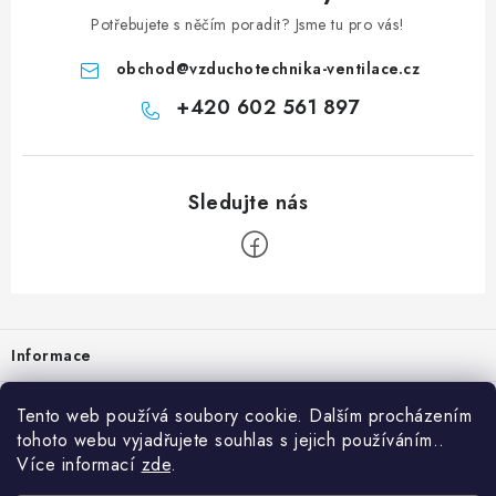
Potřebujete s něčím poradit? Jsme tu pro vás!
obchod
@
vzduchotechnika-ventilace.cz
+420 602 561 897
Zápatí
Informace
Prodejna
Tento web používá soubory cookie. Dalším procházením
tohoto webu vyjadřujete souhlas s jejich používáním..
Rady a tipy
Více informací
zde
.