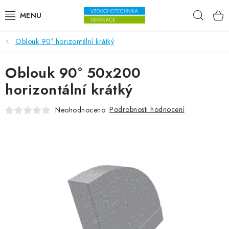
Přejít na obsah
Hleda
Oblouk 90° horizontální krátký
VENTILÁTORY
Oblouk 90° 50x200
VZDUCHOTECHNIKA
horizontální krátký
REKUPERACE
Podrobnosti hodnocení
Neohodnoceno
TOPENÍ A CHLAZENÍ
ÚPRAVA VZDUCHU
FILTRY
ODVLHČOVAČE