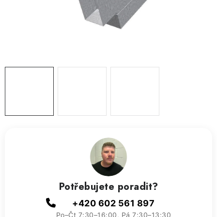
ZVLHČOVAČE VZDUCHU PRŮMYSLOVÉ
NAHŘÍVACÍ POLŠTÁŘEK S LÁVOVÝM PÍSKEM
VÝPRODEJ
O nás
Reference a zkušenosti
Rady a tipy
Doprava a platba
Kontakty
Potřebujete poradit?
+420 602 561 897
Po–Čt 7:30–16:00, Pá 7:30–13:30