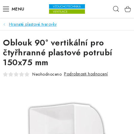
Přejít na obsah
Hleda
Hranaté plastové tvarovky
VENTILÁTORY
Oblouk 90° vertikální pro
VZDUCHOTECHNIKA
čtyřhranné plastové potrubí
REKUPERACE
150x75 mm
TOPENÍ A CHLAZENÍ
Podrobnosti hodnocení
Neohodnoceno
ÚPRAVA VZDUCHU
FILTRY
ODVLHČOVAČE