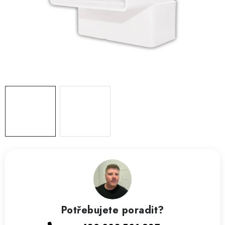
ZVLHČOVAČE VZDUCHU PRŮMYSLOVÉ
NAHŘÍVACÍ POLŠTÁŘEK S LÁVOVÝM PÍSKEM
VÝPRODEJ
O nás
Reference a zkušenosti
Rady a tipy
Doprava a platba
Kontakty
Potřebujete poradit?