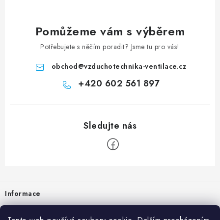
Pomůžeme vám s výběrem
Potřebujete s něčím poradit? Jsme tu pro vás!
obchod
@
vzduchotechnika-ventilace.cz
+420 602 561 897
Zápatí
Informace
Prodejna