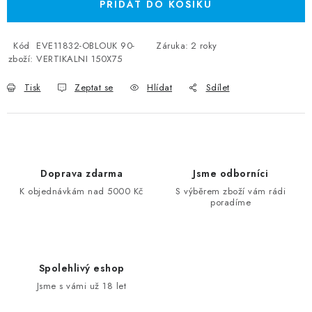
PŘIDAT DO KOŠÍKU
Kód
EVE11832-OBLOUK 90-
Záruka
:
2 roky
zboží:
VERTIKALNI 150X75
Tisk
Zeptat se
Hlídat
Sdílet
Doprava zdarma
Jsme odborníci
K objednávkám nad 5000 Kč
S výběrem zboží vám rádi
poradíme
Spolehlivý eshop
Jsme s vámi už 18 let