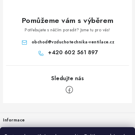
Pomůžeme vám s výběrem
Potřebujete s něčím poradit? Jsme tu pro vás!
obchod
@
vzduchotechnika-ventilace.cz
+420 602 561 897
Zápatí
Informace
Prodejna