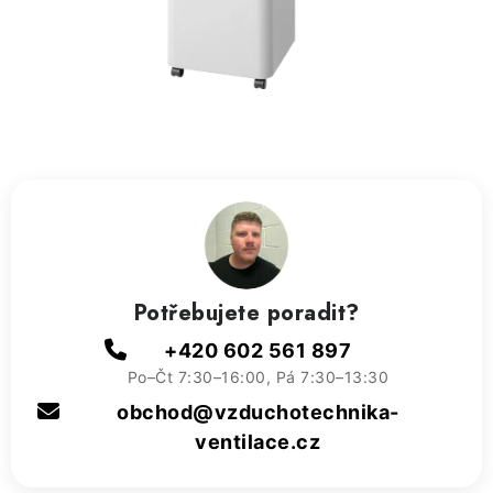
ZVLHČOVAČE VZDUCHU PRŮMYSLOVÉ
NAHŘÍVACÍ POLŠTÁŘEK S LÁVOVÝM PÍSKEM
VÝPRODEJ
O nás
Reference a zkušenosti
Rady a tipy
Doprava a platba
Kontakty
Potřebujete poradit?
+420 602 561 897
Po–Čt 7:30–16:00, Pá 7:30–13:30
obchod@vzduchotechnika-
ventilace.cz