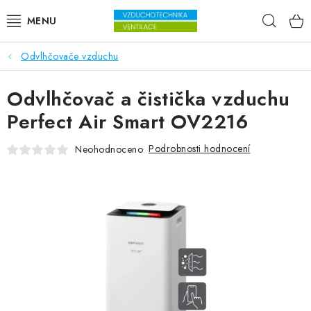
Přejít na obsah
Hleda
Odvlhčovače vzduchu
VENTILÁTORY
Odvlhčovač a čistička vzduchu
VZDUCHOTECHNIKA
Perfect Air Smart OV2216
REKUPERACE
Podrobnosti hodnocení
Neohodnoceno
TOPENÍ A CHLAZENÍ
ÚPRAVA VZDUCHU
FILTRY
ODVLHČOVAČE