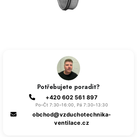
ZVLHČOVAČE VZDUCHU PRŮMYSLOVÉ
NAHŘÍVACÍ POLŠTÁŘEK S LÁVOVÝM PÍSKEM
VÝPRODEJ
O nás
Reference a zkušenosti
Rady a tipy
Doprava a platba
Kontakty
Potřebujete poradit?
+420 602 561 897
Po–Čt 7:30–16:00, Pá 7:30–13:30
obchod@vzduchotechnika-
ventilace.cz