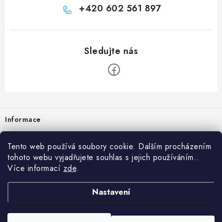
+420 602 561 897
Zápatí
Informace
Prodejna
Tento web používá soubory cookie. Dalším procházením
tohoto webu vyjadřujete souhlas s jejich používáním..
Rady a tipy
Více informací
zde
.
Heuréka
Nastavení
Copyright 2026
vzduchotechnika-ventilace
. Všechna práva vyhrazena.