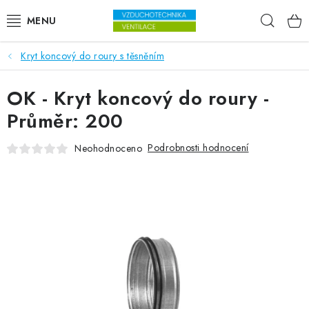
Přejít na obsah
Hleda
Kryt koncový do roury s těsněním
VENTILÁTORY
OK - Kryt koncový do roury -
VZDUCHOTECHNIKA
Průměr: 200
REKUPERACE
Podrobnosti hodnocení
Neohodnoceno
TOPENÍ A CHLAZENÍ
ÚPRAVA VZDUCHU
FILTRY
ODVLHČOVAČE