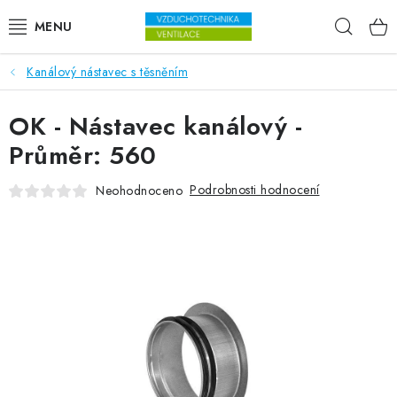
Přejít na obsah
Hleda
Kanálový nástavec s těsněním
VENTILÁTORY
OK - Nástavec kanálový -
VZDUCHOTECHNIKA
Průměr: 560
REKUPERACE
Podrobnosti hodnocení
Neohodnoceno
TOPENÍ A CHLAZENÍ
ÚPRAVA VZDUCHU
FILTRY
ODVLHČOVAČE