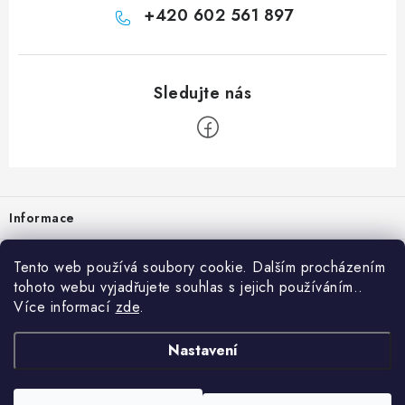
+420 602 561 897
Zápatí
Informace
Prodejna
Tento web používá soubory cookie. Dalším procházením
tohoto webu vyjadřujete souhlas s jejich používáním..
Rady a tipy
Více informací
zde
.
Heuréka
Nastavení
Copyright 2026
vzduchotechnika-ventilace
. Všechna práva vyhrazena.