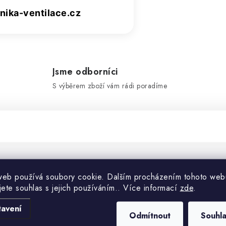
ika-ventilace.cz
Jsme odborníci
S výběrem zboží vám rádi poradíme
Doplňko
web používá soubory cookie. Dalším procházením tohoto web
jete souhlas s jejich používáním.. Více informací
zde
.
vého potrubí na čtyřhranné
tavení
Kategorie
Odmítnout
Souhl