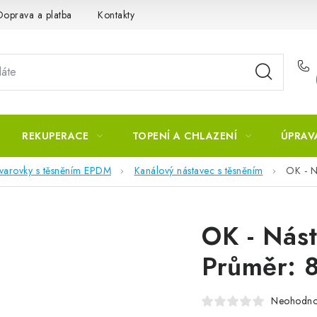
Doprava a platba
Kontakty
REKUPERACE
TOPENÍ A CHLAZENÍ
ÚPRAV
tvarovky s těsněním EPDM
Kanálový nástavec s těsněním
OK - N
OK - Nást
Průměr: 
Neohodn