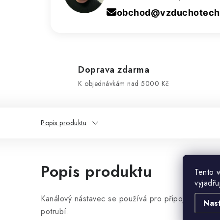
obchod@vzduchotechn
Doprava zdarma
K objednávkám nad 5000 Kč
Popis produktu
Popis produktu
Tento 
vyjadřu
Kanálový nástavec se používá pro připojení kruho
Nas
potrubí.