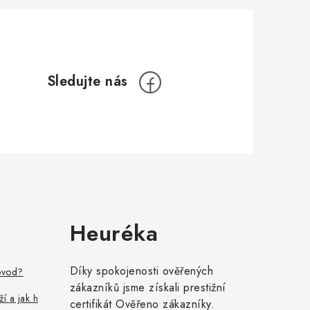
Heuréka
Díky spokojenosti ověřených
ovod?
zákazníků jsme získali prestižní
ží a jak h
certifikát Ověřeno zákazníky.