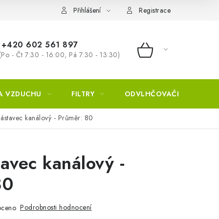
Přihlášení
Registrace
+420 602 561 897
(Po - Čt 7:30 - 16:00, Pá 7:30 - 13:30)
NÁKUPNÍ KOŠÍ
A VZDUCHU
FILTRY
ODVLHČOVAČE
ZVL
ástavec kanálový - Průměr: 80
avec kanálový -
80
Podrobnosti hodnocení
oceno