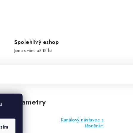
Spolehlivý eshop
Jsme s vámi už 18 let
vé parametry
u
Kanálový nástavec s
těsněním
asím