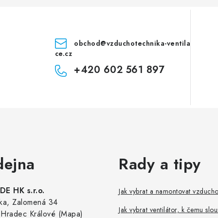
obchod
@
vzduchotechnika-ventila
ce.cz
+420 602 561 897
dejna
Rady a tipy
E HK s.r.o.
Jak vybrat a namontovat vzduch
ka, Zalomená 34
Jak vybrat ventilátor, k čemu slou
Hradec Králové (Mapa)