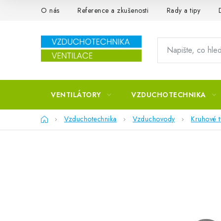
Přejít na obsah
O nás
Reference a zkušenosti
Rady a tipy
VENTILÁTORY
VZDUCHOTECHNIKA
Domů
Vzduchotechnika
Vzduchovody
Kruhové 