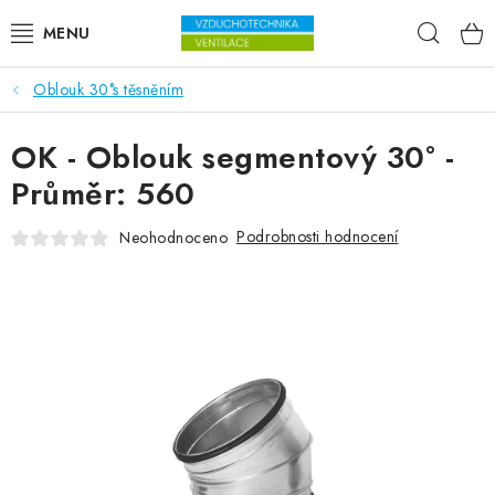
Přejít na obsah
Hleda
Oblouk 30°s těsněním
VENTILÁTORY
OK - Oblouk segmentový 30° -
VZDUCHOTECHNIKA
Průměr: 560
REKUPERACE
Podrobnosti hodnocení
Neohodnoceno
TOPENÍ A CHLAZENÍ
ÚPRAVA VZDUCHU
FILTRY
ODVLHČOVAČE