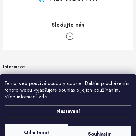
Zápatí
Informace
Prodejna
Tento web používá soubory cookie. Dalším procházením
tohoto webu vyjadřujete souhlas s jejich používáním..
Rady a tipy
Více informací
zde
.
Heuréka
Nastavení
Copyright 2026
vzduchotechnika-ventilace
. Všechna práva vyhrazena.
Odmítnout
Souhlasím
Vytvořil Shoptet