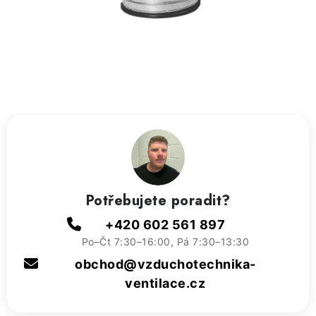
ZVLHČOVAČE VZDUCHU PRŮMYSLOVÉ
NAHŘÍVACÍ POLŠTÁŘEK S LÁVOVÝM PÍSKEM
VÝPRODEJ
O nás
Reference a zkušenosti
Rady a tipy
Doprava a platba
Kontakty
Potřebujete poradit?
+420 602 561 897
Po–Čt 7:30–16:00, Pá 7:30–13:30
obchod@vzduchotechnika-
ventilace.cz