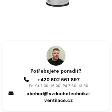
ZVLHČOVAČE VZDUCHU PRŮMYSLOVÉ
NAHŘÍVACÍ POLŠTÁŘEK S LÁVOVÝM PÍSKEM
VÝPRODEJ
O nás
Reference a zkušenosti
Rady a tipy
Doprava a platba
Kontakty
Potřebujete poradit?
+420 602 561 897
Po–Čt 7:30–16:00, Pá 7:30–13:30
obchod@vzduchotechnika-
ventilace.cz