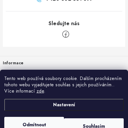
Zápatí
Informace
Prodejna
Tento web používá soubory cookie. Dalším procházením
tohoto webu vyjadřujete souhlas s jejich používáním..
Rady a tipy
Více informací
zde
.
Heuréka
Nastavení
Copyright 2026
vzduchotechnika-ventilace
. Všechna práva vyhrazena.
Odmítnout
Souhlasím
Vytvořil Shoptet