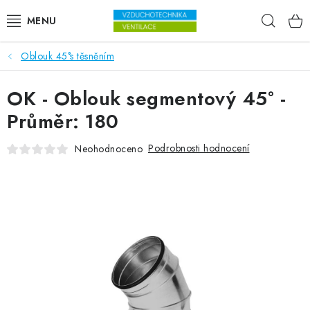
Přejít na obsah
Hleda
Oblouk 45°s těsněním
VENTILÁTORY
OK - Oblouk segmentový 45° -
VZDUCHOTECHNIKA
Průměr: 180
REKUPERACE
Podrobnosti hodnocení
Neohodnoceno
TOPENÍ A CHLAZENÍ
ÚPRAVA VZDUCHU
FILTRY
ODVLHČOVAČE