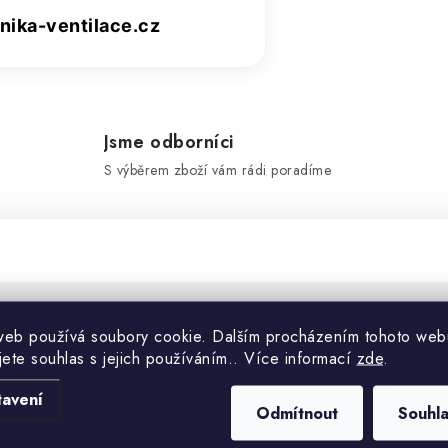
ika-ventilace.cz
Jsme odborníci
S výběrem zboží vám rádi poradíme
web používá soubory cookie. Dalším procházením tohoto web
Doplňko
jete souhlas s jejich používáním.. Více informací
zde
.
tavení
Kategorie
Odmítnout
Souhl