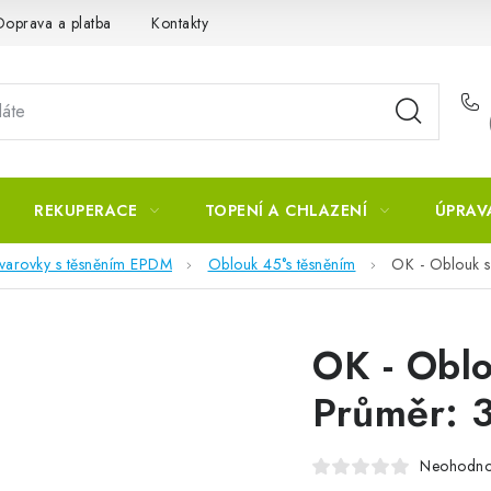
Doprava a platba
Kontakty
REKUPERACE
TOPENÍ A CHLAZENÍ
ÚPRAV
tvarovky s těsněním EPDM
Oblouk 45°s těsněním
OK - Oblouk s
OK - Obl
Průměr: 
Neohodn