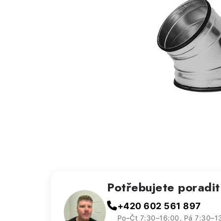
Potřebujete poradi
+420 602 561 897
Po–Čt 7:30–16:00, Pá 7:30–1