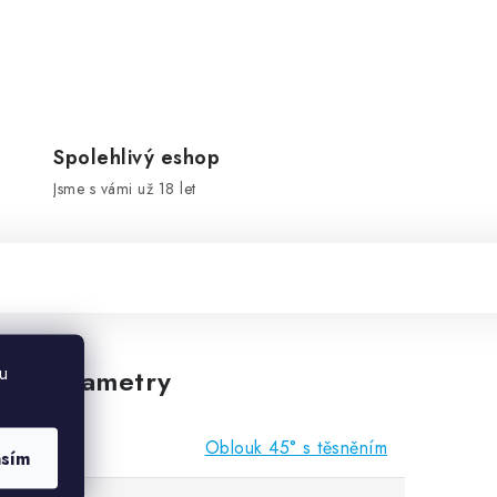
Spolehlivý eshop
Jsme s vámi už 18 let
u
vé parametry
Oblouk 45° s těsněním
asím