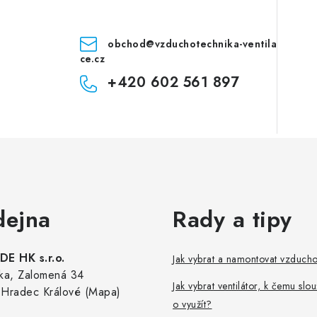
obchod
@
vzduchotechnika-ventila
ce.cz
+420 602 561 897
dejna
Rady a tipy
E HK s.r.o.
Jak vybrat a namontovat vzduch
ka, Zalomená 34
Jak vybrat ventilátor, k čemu slou
Hradec Králové (Mapa)
o využít?