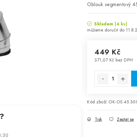
Oblouk segmentový 4
Skladem
(4 ks)
11.8.
449 Kč
371,07 Kč bez DPH
Měrná cena:
Kód zboží:
OK-OS.45.30
t?
Tisk
Zeptat se
3:30