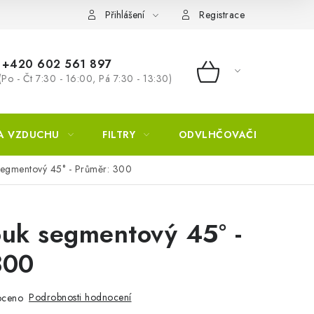
Přihlášení
Registrace
+420 602 561 897
(Po - Čt 7:30 - 16:00, Pá 7:30 - 13:30)
NÁKUPNÍ KOŠÍ
A VZDUCHU
FILTRY
ODVLHČOVAČE
ZVL
egmentový 45° - Průměr: 300
ouk segmentový 45° -
300
Podrobnosti hodnocení
oceno