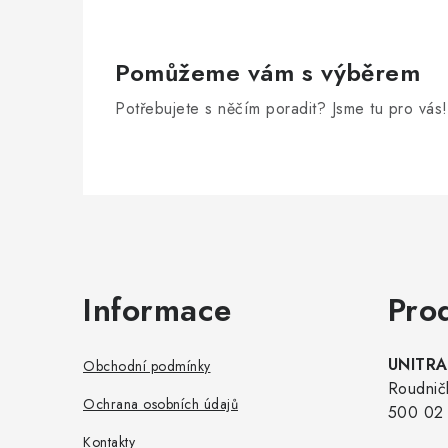
Pomůžeme vám s výběrem
Potřebujete s něčím poradit? Jsme tu pro vás!
Zápatí
Informace
Pro
UNITRAD
Obchodní podmínky
Roudnič
Ochrana osobních údajů
500 02 
Kontakty