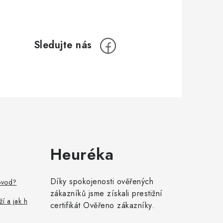
Heuréka
Díky spokojenosti ověřených
ovod?
zákazníků jsme získali prestižní
ží a jak h
certifikát Ověřeno zákazníky.