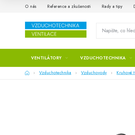
Přejít na obsah
O nás
Reference a zkušenosti
Rady a tipy
VENTILÁTORY
VZDUCHOTECHNIKA
Domů
Vzduchotechnika
Vzduchovody
Kruhové 