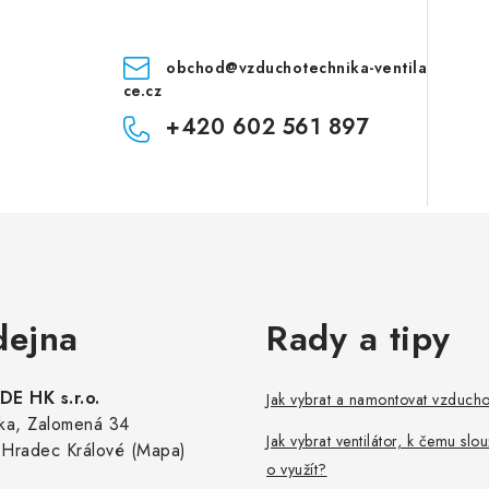
obchod
@
vzduchotechnika-ventila
ce.cz
+420 602 561 897
dejna
Rady a tipy
E HK s.r.o.
Jak vybrat a namontovat vzduch
ka, Zalomená 34
Jak vybrat ventilátor, k čemu slou
Hradec Králové (Mapa)
o využít?