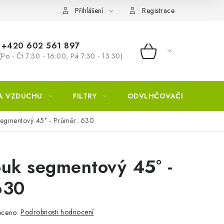
Přihlášení
Registrace
+420 602 561 897
(Po - Čt 7:30 - 16:00, Pá 7:30 - 13:30)
NÁKUPNÍ KOŠÍ
A VZDUCHU
FILTRY
ODVLHČOVAČE
ZVL
egmentový 45° - Průměr: 630
ouk segmentový 45° -
630
Podrobnosti hodnocení
oceno