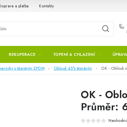
Doprava a platba
Kontakty
REKUPERACE
TOPENÍ A CHLAZENÍ
ÚPRAV
tvarovky s těsněním EPDM
Oblouk 45°s těsněním
OK - Oblouk s
OK - Obl
Průměr: 
Neohodn