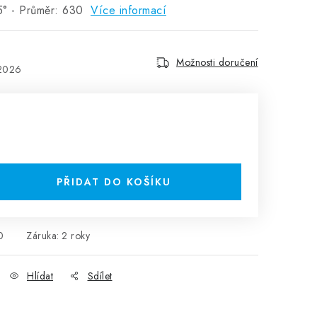
5° - Průměr: 630
Více informací
Možnosti doručení
.2026
H
PŘIDAT DO KOŠÍKU
0
Záruka
:
2 roky
Hlídat
Sdílet