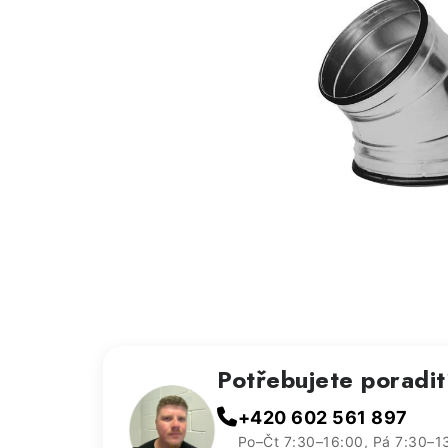
Potřebujete poradi
+420 602 561 897
Po–Čt 7:30–16:00, Pá 7:30–1