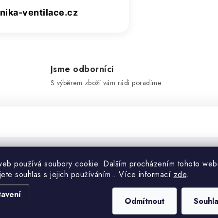
ika-ventilace.cz
Jsme odborníci
S výběrem zboží vám rádi poradíme
web používá soubory cookie. Dalším procházením tohoto web
Doplňko
jete souhlas s jejich používáním.. Více informací
zde
.
tavení
Kategorie
Odmítnout
Souhl