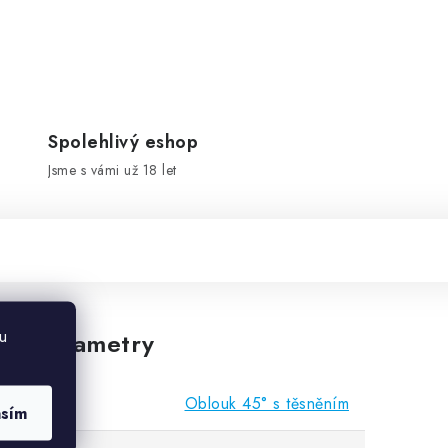
Spolehlivý eshop
Jsme s vámi už 18 let
u
vé parametry
Oblouk 45° s těsněním
asím