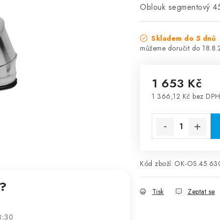
Oblouk segmentový 4
Skladem do 5 dnů
18.8
1 653 Kč
1 366,12 Kč bez DP
Měrná cena:
Kód zboží:
OK-OS.45.63
t?
Tisk
Zeptat se
3:30