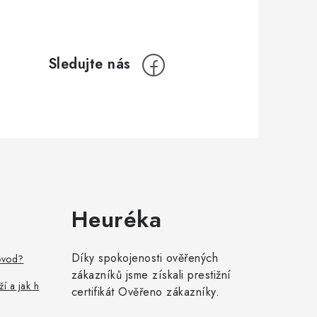
Heuréka
Díky spokojenosti ověřených
ovod?
zákazníků jsme získali prestižní
ží a jak h
certifikát Ověřeno zákazníky.