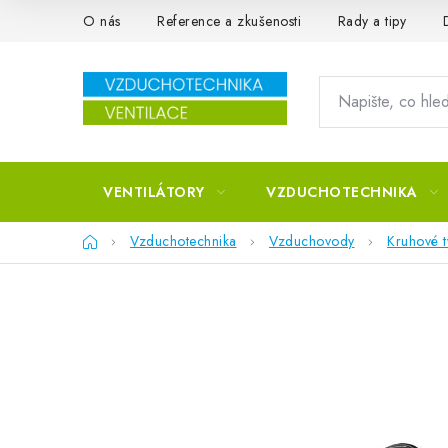
Přejít na obsah
O nás
Reference a zkušenosti
Rady a tipy
VENTILÁTORY
VZDUCHOTECHNIKA
Domů
Vzduchotechnika
Vzduchovody
Kruhové 