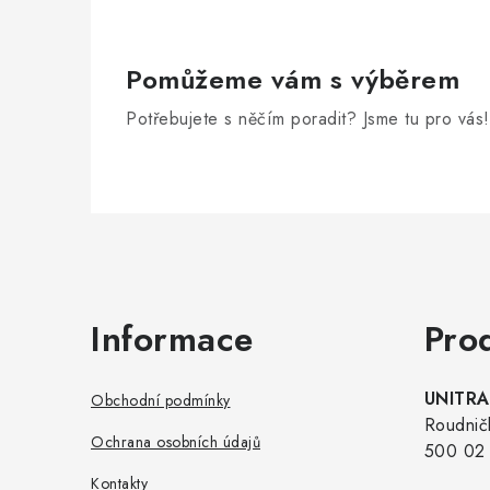
Pomůžeme vám s výběrem
Potřebujete s něčím poradit? Jsme tu pro vás!
Zápatí
Informace
Pro
UNITRAD
Obchodní podmínky
Roudnič
Ochrana osobních údajů
500 02 
Kontakty