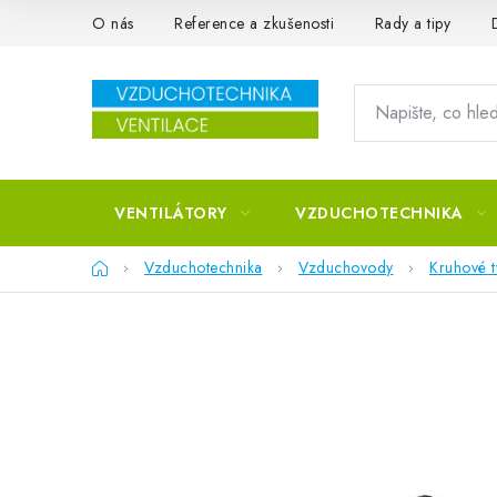
Přejít na obsah
O nás
Reference a zkušenosti
Rady a tipy
VENTILÁTORY
VZDUCHOTECHNIKA
Domů
Vzduchotechnika
Vzduchovody
Kruhové 