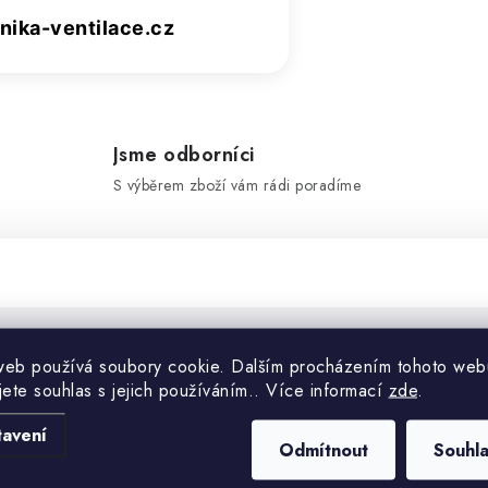
ika-ventilace.cz
Jsme odborníci
S výběrem zboží vám rádi poradíme
web používá soubory cookie. Dalším procházením tohoto web
Doplňko
jete souhlas s jejich používáním.. Více informací
zde
.
tavení
Kategorie
Odmítnout
Souhl