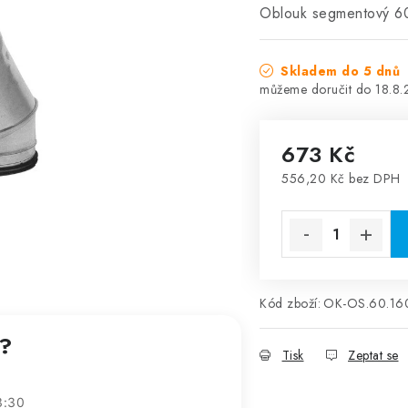
Oblouk segmentový 60
Skladem do 5 dnů
18.8
673 Kč
556,20 Kč bez DPH
Měrná cena:
Kód zboží:
OK-OS.60.16
t?
Tisk
Zeptat se
3:30