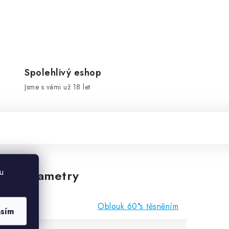
Spolehlivý eshop
Jsme s vámi už 18 let
u
vé parametry
Oblouk 60°s těsněním
asím