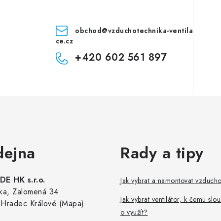
obchod
@
vzduchotechnika-ventila
ce.cz
+420 602 561 897
dejna
Rady a tipy
E HK s.r.o.
Jak vybrat a namontovat vzduch
ka, Zalomená 34
Jak vybrat ventilátor, k čemu slou
Hradec Králové (Mapa)
o využít?