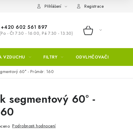
Přihlášení
Registrace
+420 602 561 897
(Po - Čt 7:30 - 16:00, Pá 7:30 - 13:30)
NÁKUPNÍ KOŠÍ
A VZDUCHU
FILTRY
ODVLHČOVAČE
ZVL
gmentový 60° - Průměr: 160
k segmentový 60° -
160
Podrobnosti hodnocení
oceno