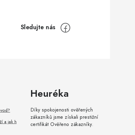
Heuréka
Díky spokojenosti ověřených
ovod?
zákazníků jsme získali prestižní
ží a jak h
certifikát Ověřeno zákazníky.