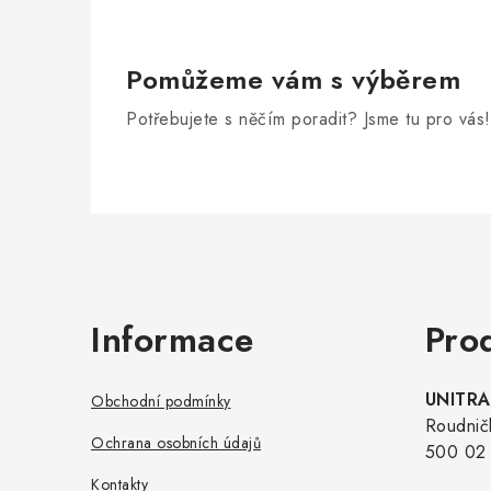
Pomůžeme vám s výběrem
Potřebujete s něčím poradit? Jsme tu pro vás!
Zápatí
Informace
Pro
UNITRAD
Obchodní podmínky
Roudnič
Ochrana osobních údajů
500 02 
Kontakty