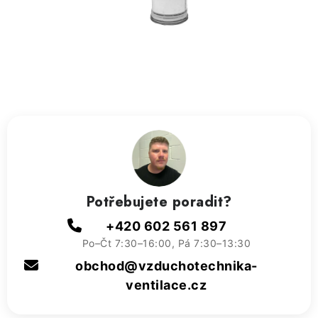
ZVLHČOVAČE VZDUCHU PRŮMYSLOVÉ
NAHŘÍVACÍ POLŠTÁŘEK S LÁVOVÝM PÍSKEM
VÝPRODEJ
O nás
Reference a zkušenosti
Rady a tipy
Doprava a platba
Kontakty
Potřebujete poradit?
+420 602 561 897
Po–Čt 7:30–16:00, Pá 7:30–13:30
obchod@vzduchotechnika-
ventilace.cz