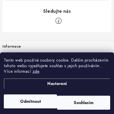
Zápatí
Informace
Prodejna
Tento web používá soubory cookie. Dalším procházením
tohoto webu vyjadřujete souhlas s jejich používáním..
Rady a tipy
Více informací
zde
.
Heuréka
Nastavení
Copyright 2026
vzduchotechnika-ventilace
. Všechna práva vyhrazena.
Odmítnout
Souhlasím
Vytvořil Shoptet
Nastavil tým EshopyUmíme.cz