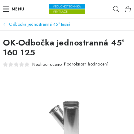
Přejít na obsah
Hleda
Odbočka jednostranná 45° těsná
VENTILÁTORY
OK-Odbočka jednostranná 45°
VZDUCHOTECHNIKA
160 125
REKUPERACE
Podrobnosti hodnocení
Neohodnoceno
TOPENÍ A CHLAZENÍ
ÚPRAVA VZDUCHU
FILTRY
ODVLHČOVAČE