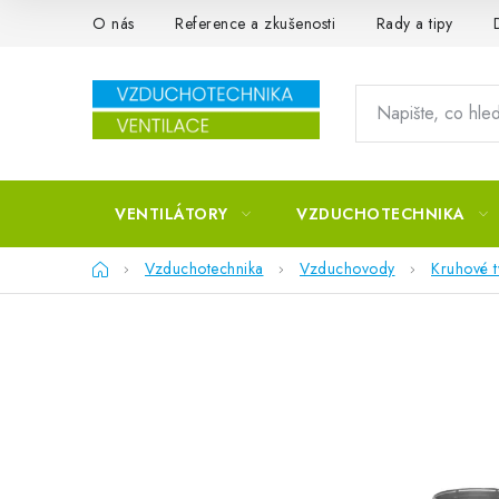
Přejít na obsah
O nás
Reference a zkušenosti
Rady a tipy
VENTILÁTORY
VZDUCHOTECHNIKA
Domů
Vzduchotechnika
Vzduchovody
Kruhové 