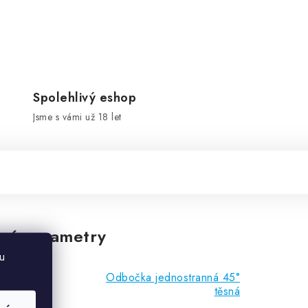
Spolehlivý eshop
Jsme s vámi už 18 let
vé parametry
u
Odbočka jednostranná 45°
těsná