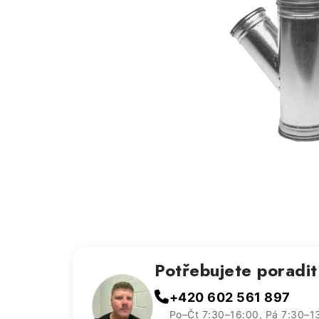
Potřebujete poradi
+420 602 561 897
Po–Čt 7:30–16:00, Pá 7:30–1