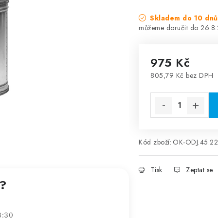
Skladem do 10 dnů
26.8
975 Kč
805,79 Kč bez DPH
Měrná cena:
Kód zboží:
OK-ODJ.45.2
Tisk
Zeptat se
t?
3:30