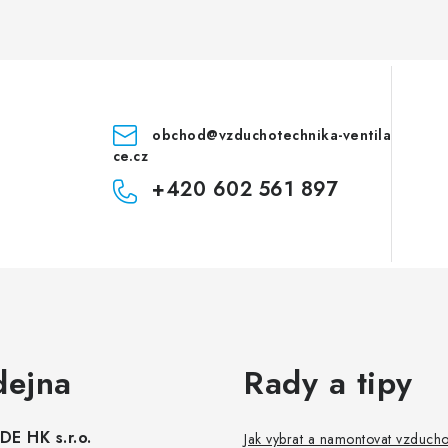
obchod
@
vzduchotechnika-ventila
ce.cz
+420 602 561 897
dejna
Rady a tipy
E HK s.r.o.
Jak vybrat a namontovat vzduch