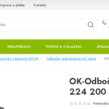
Doprava a platba
Kontakty
REKUPERACE
TOPENÍ A CHLAZENÍ
ÚPRAV
tvarovky s těsněním EPDM
Odbočka jednostranná 45° těsná
OK
OK-Odboč
224 200
Neohodn