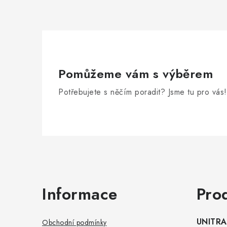
Pomůžeme vám s výběrem
Potřebujete s něčím poradit? Jsme tu pro vás!
Zápatí
Informace
Pro
UNITRAD
Obchodní podmínky