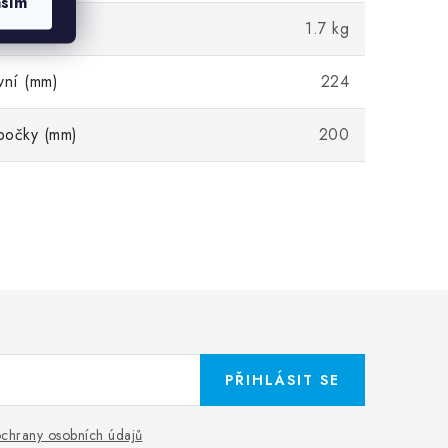
asím
1.7 kg
vní (mm)
224
bočky (mm)
200
PŘIHLÁSIT SE
chrany osobních údajů