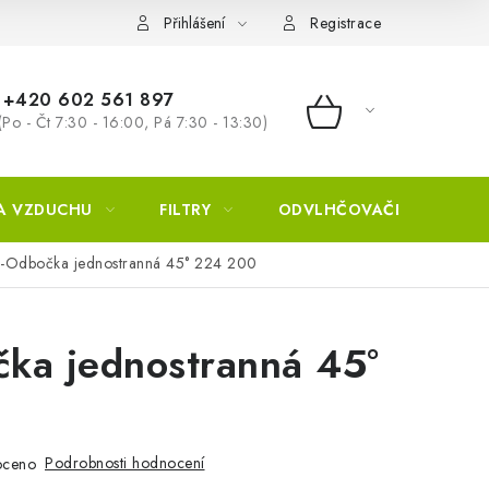
Přihlášení
Registrace
+420 602 561 897
(Po - Čt 7:30 - 16:00, Pá 7:30 - 13:30)
NÁKUPNÍ KOŠÍ
A VZDUCHU
FILTRY
ODVLHČOVAČE
ZVL
-Odbočka jednostranná 45° 224 200
ka jednostranná 45°
Podrobnosti hodnocení
oceno