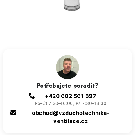
ZVLHČOVAČE VZDUCHU PRŮMYSLOVÉ
NAHŘÍVACÍ POLŠTÁŘEK S LÁVOVÝM PÍSKEM
VÝPRODEJ
O nás
Reference a zkušenosti
Rady a tipy
Doprava a platba
Kontakty
Potřebujete poradit?
+420 602 561 897
Po–Čt 7:30–16:00, Pá 7:30–13:30
obchod@vzduchotechnika-
ventilace.cz