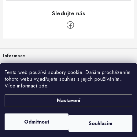
Zápatí
Informace
Prodejna
Tento web používá soubory cookie. Dalším procházením
tohoto webu vyjadřujete souhlas s jejich používáním..
Rady a tipy
Více informací
zde
.
Heuréka
Nastavení
Copyright 2026
vzduchotechnika-ventilace
. Všechna práva vyhrazena.
Odmítnout
Souhlasím
Vytvořil Shoptet
Nastavil tým EshopyUmíme.cz