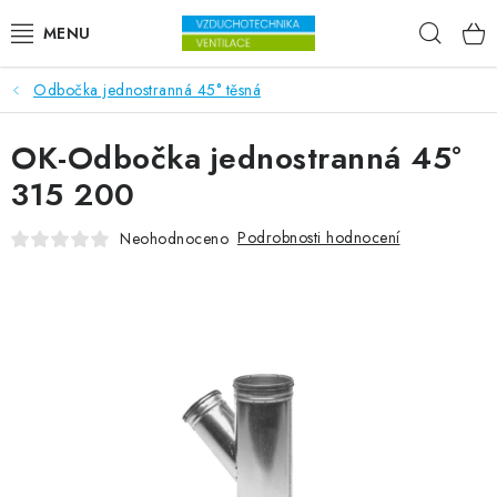
Přejít na obsah
Hleda
Odbočka jednostranná 45° těsná
VENTILÁTORY
OK-Odbočka jednostranná 45°
VZDUCHOTECHNIKA
315 200
REKUPERACE
Podrobnosti hodnocení
Neohodnoceno
TOPENÍ A CHLAZENÍ
ÚPRAVA VZDUCHU
FILTRY
ODVLHČOVAČE