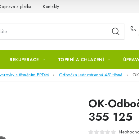
Doprava a platba
Kontakty
REKUPERACE
TOPENÍ A CHLAZENÍ
ÚPRAV
tvarovky s těsněním EPDM
Odbočka jednostranná 45° těsná
OK
OK-Odboč
355 125
Neohodn