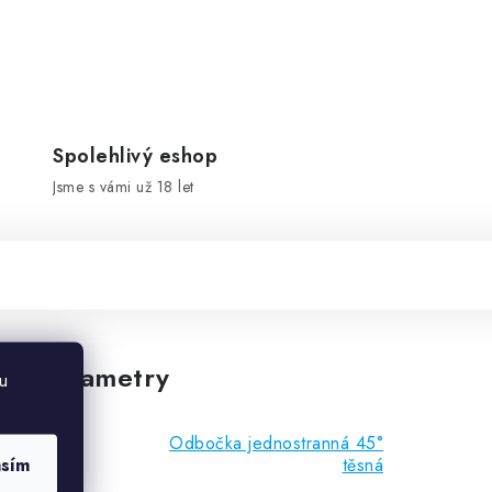
Spolehlivý eshop
Jsme s vámi už 18 let
vé parametry
u
Odbočka jednostranná 45°
asím
těsná