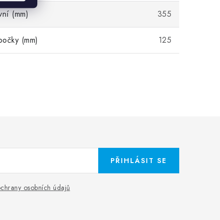
vní (mm)
355
bočky (mm)
125
PŘIHLÁSIT SE
chrany osobních údajů