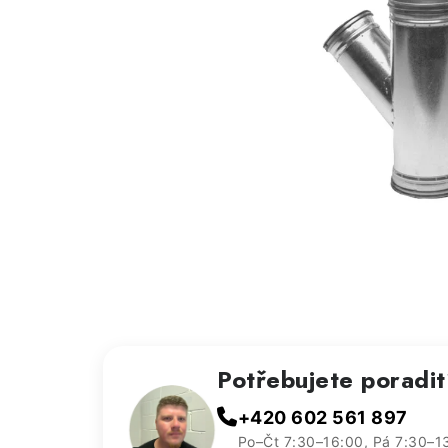
Potřebujete poradi
+420 602 561 897
Po–Čt 7:30–16:00, Pá 7:30–1