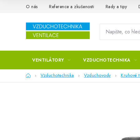
Přejít na obsah
O nás
Reference a zkušenosti
Rady a tipy
VENTILÁTORY
VZDUCHOTECHNIKA
Domů
Vzduchotechnika
Vzduchovody
Kruhové 