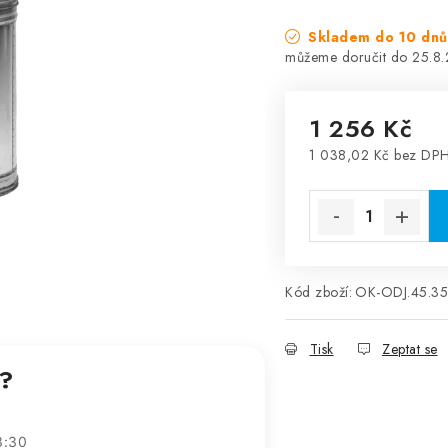
Skladem do 10 dnů
25.8
1 256 Kč
1 038,02 Kč bez DP
Měrná cena:
Kód zboží:
OK-ODJ.45.35
Tisk
Zeptat se
t?
3:30