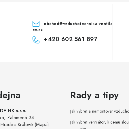
obchod
@
vzduchotechnika-ventila
ce.cz
+420 602 561 897
dejna
Rady a tipy
E HK s.r.o.
Jak vybrat a namontovat vzduch
ka, Zalomená 34
Jak vybrat ventilátor, k čemu slou
Hradec Králové (Mapa)