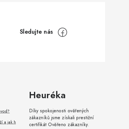
Heuréka
Díky spokojenosti ověřených
ovod?
zákazníků jsme získali prestižní
ží a jak h
certifikát Ověřeno zákazníky.