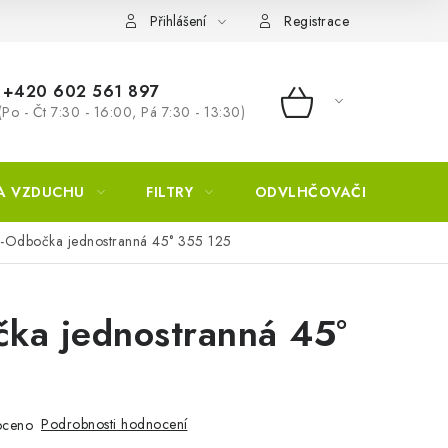
Přihlášení
Registrace
+420 602 561 897
(Po - Čt 7:30 - 16:00, Pá 7:30 - 13:30)
NÁKUPNÍ KOŠÍ
A VZDUCHU
FILTRY
ODVLHČOVAČE
ZVL
-Odbočka jednostranná 45° 355 125
ka jednostranná 45°
Podrobnosti hodnocení
oceno