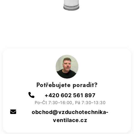
ZVLHČOVAČE VZDUCHU PRŮMYSLOVÉ
NAHŘÍVACÍ POLŠTÁŘEK S LÁVOVÝM PÍSKEM
VÝPRODEJ
O nás
Reference a zkušenosti
Rady a tipy
Doprava a platba
Kontakty
Potřebujete poradit?
+420 602 561 897
Po–Čt 7:30–16:00, Pá 7:30–13:30
obchod@vzduchotechnika-
ventilace.cz