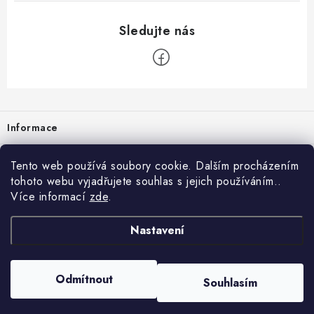
Zápatí
Informace
Prodejna
Tento web používá soubory cookie. Dalším procházením
tohoto webu vyjadřujete souhlas s jejich používáním..
Rady a tipy
Více informací
zde
.
Heuréka
Nastavení
Copyright 2026
vzduchotechnika-ventilace
. Všechna práva vyhrazena.
Odmítnout
Souhlasím
Vytvořil Shoptet
Nastavil tým EshopyUmíme.cz