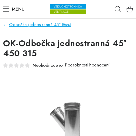
Přejít na obsah
Hleda
Odbočka jednostranná 45° těsná
VENTILÁTORY
OK-Odbočka jednostranná 45°
VZDUCHOTECHNIKA
450 315
REKUPERACE
Podrobnosti hodnocení
Neohodnoceno
TOPENÍ A CHLAZENÍ
ÚPRAVA VZDUCHU
FILTRY
ODVLHČOVAČE