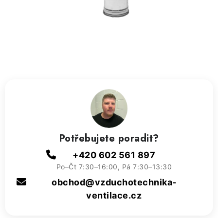
ZVLHČOVAČE VZDUCHU PRŮMYSLOVÉ
NAHŘÍVACÍ POLŠTÁŘEK S LÁVOVÝM PÍSKEM
VÝPRODEJ
O nás
Reference a zkušenosti
Rady a tipy
Doprava a platba
Kontakty
Potřebujete poradit?
+420 602 561 897
Po–Čt 7:30–16:00, Pá 7:30–13:30
obchod@vzduchotechnika-
ventilace.cz