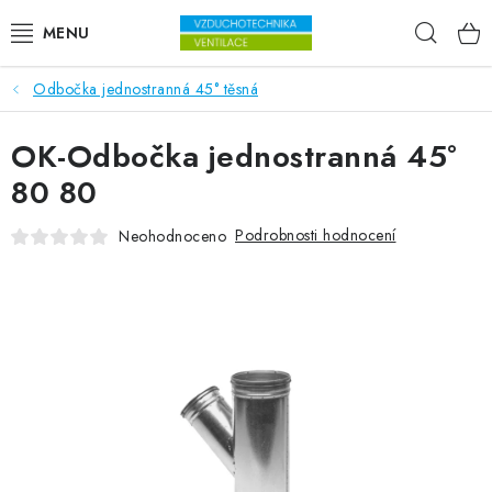
Přejít na obsah
Hleda
Odbočka jednostranná 45° těsná
VENTILÁTORY
OK-Odbočka jednostranná 45°
VZDUCHOTECHNIKA
80 80
REKUPERACE
Podrobnosti hodnocení
Neohodnoceno
TOPENÍ A CHLAZENÍ
ÚPRAVA VZDUCHU
FILTRY
ODVLHČOVAČE