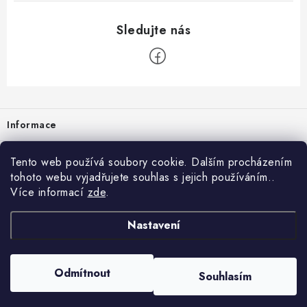
Zápatí
Informace
Prodejna
Tento web používá soubory cookie. Dalším procházením
tohoto webu vyjadřujete souhlas s jejich používáním..
Rady a tipy
Více informací
zde
.
Heuréka
Nastavení
Copyright 2026
vzduchotechnika-ventilace
. Všechna práva vyhrazena.
Odmítnout
Souhlasím
Vytvořil Shoptet
Nastavil tým EshopyUmíme.cz