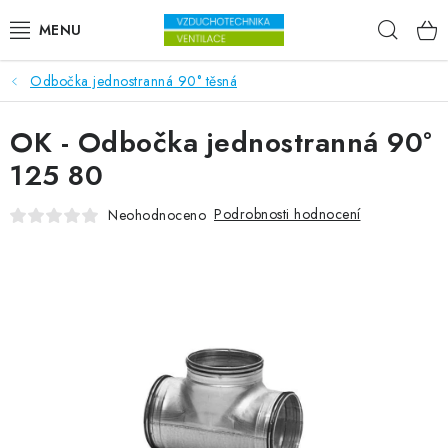
Přejít na obsah
Hleda
Odbočka jednostranná 90° těsná
VENTILÁTORY
OK - Odbočka jednostranná 90°
VZDUCHOTECHNIKA
125 80
REKUPERACE
Podrobnosti hodnocení
Neohodnoceno
TOPENÍ A CHLAZENÍ
ÚPRAVA VZDUCHU
FILTRY
ODVLHČOVAČE