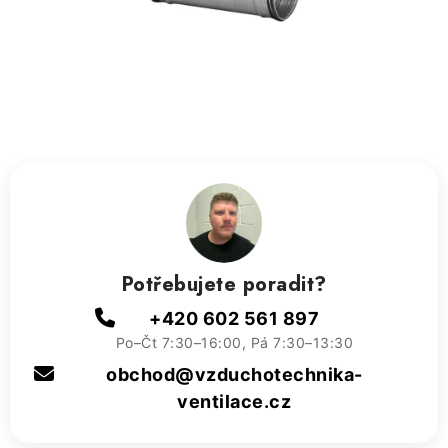
ZVLHČOVAČE VZDUCHU PRŮMYSLOVÉ
NAHŘÍVACÍ POLŠTÁŘEK S LÁVOVÝM PÍSKEM
VÝPRODEJ
O nás
Reference a zkušenosti
Rady a tipy
Doprava a platba
Kontakty
Potřebujete poradit?
+420 602 561 897
Po–Čt 7:30–16:00, Pá 7:30–13:30
obchod@vzduchotechnika-
ventilace.cz