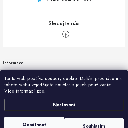
Zápatí
Informace
Prodejna
Tento web používá soubory cookie. Dalším procházením
tohoto webu vyjadřujete souhlas s jejich používáním..
Rady a tipy
Více informací
zde
.
Heuréka
Nastavení
Copyright 2026
vzduchotechnika-ventilace
. Všechna práva vyhrazena.
Odmítnout
Souhlasím
Vytvořil Shoptet