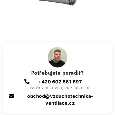
ZVLHČOVAČE VZDUCHU PRŮMYSLOVÉ
NAHŘÍVACÍ POLŠTÁŘEK S LÁVOVÝM PÍSKEM
VÝPRODEJ
O nás
Reference a zkušenosti
Rady a tipy
Doprava a platba
Kontakty
Potřebujete poradit?
+420 602 561 897
Po–Čt 7:30–16:00, Pá 7:30–13:30
obchod@vzduchotechnika-
ventilace.cz