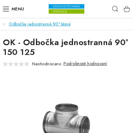
Přejít na obsah
Hleda
Odbočka jednostranná 90° těsná
VENTILÁTORY
OK - Odbočka jednostranná 90°
VZDUCHOTECHNIKA
150 125
REKUPERACE
Podrobnosti hodnocení
Neohodnoceno
TOPENÍ A CHLAZENÍ
ÚPRAVA VZDUCHU
FILTRY
ODVLHČOVAČE