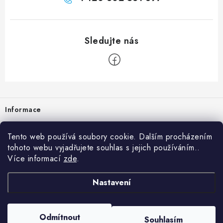
Zápatí
Informace
Prodejna
Tento web používá soubory cookie. Dalším procházením
tohoto webu vyjadřujete souhlas s jejich používáním..
Rady a tipy
Více informací
zde
.
Heuréka
Nastavení
Copyright 2026
vzduchotechnika-ventilace
. Všechna práva vyhrazena.
Odmítnout
Souhlasím
Vytvořil Shoptet