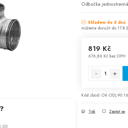
Odbočka jednostrann
Skladem do 5 dnů
17.8.
819 Kč
676,86 Kč bez DPH
Měrná cena:
Kód zboží:
OK-ODJ.90.1
t?
Tisk
Zeptat se
3:30