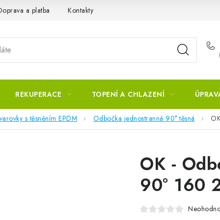
Doprava a platba
Kontakty
REKUPERACE
TOPENÍ A CHLAZENÍ
ÚPRAV
tvarovky s těsněním EPDM
Odbočka jednostranná 90° těsná
OK
OK - Odb
90° 160 
Neohodn