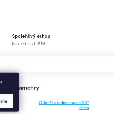
Spolehlivý eshop
Jsme s vámi už 18 let
u
vé parametry
asím
Odbočka jednostranná 90°
těsná