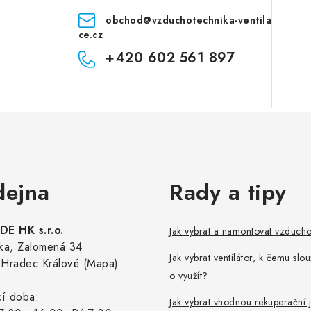
obchod
@
vzduchotechnika-ventila
ce.cz
+420 602 561 897
dejna
Rady a tipy
E HK s.r.o.
Jak vybrat a namontovat vzduch
ka, Zalomená 34
Jak vybrat ventilátor, k čemu slou
Hradec Králové (Mapa)
o využít?
cí doba:
Jak vybrat vhodnou rekuperační 