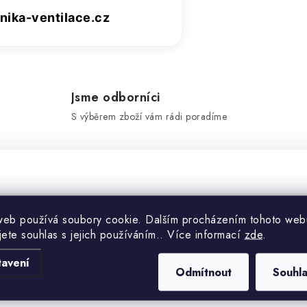
ika-ventilace.cz
Jsme odborníci
S výběrem zboží vám rádi poradíme
web používá soubory cookie. Dalším procházením tohoto web
Doplňko
jete souhlas s jejich používáním.. Více informací
zde
.
tavení
Odmítnout
Souhl
Kategorie