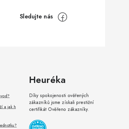
Heuréka
Díky spokojenosti ověřených
ovod?
zákazníků jsme získali prestižní
ží a jak h
certifikát Ověřeno zákazníky.
jednotku?