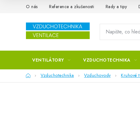
Přejít na obsah
O nás
Reference a zkušenosti
Rady a tipy
VENTILÁTORY
VZDUCHOTECHNIKA
Domů
Vzduchotechnika
Vzduchovody
Kruhové 