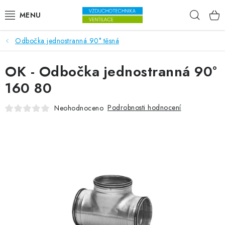
Přejít na obsah
Hleda
Odbočka jednostranná 90° těsná
VENTILÁTORY
OK - Odbočka jednostranná 90°
VZDUCHOTECHNIKA
160 80
REKUPERACE
Podrobnosti hodnocení
Neohodnoceno
TOPENÍ A CHLAZENÍ
ÚPRAVA VZDUCHU
FILTRY
ODVLHČOVAČE