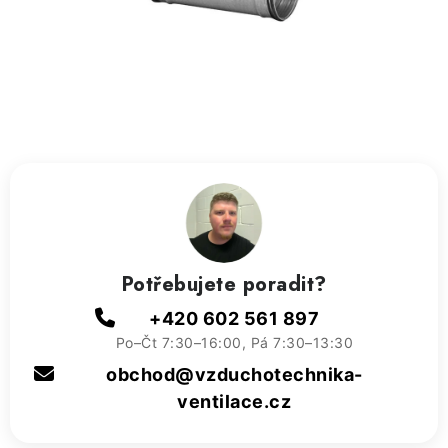
ZVLHČOVAČE VZDUCHU PRŮMYSLOVÉ
NAHŘÍVACÍ POLŠTÁŘEK S LÁVOVÝM PÍSKEM
VÝPRODEJ
O nás
Reference a zkušenosti
Rady a tipy
Doprava a platba
Kontakty
Potřebujete poradit?
+420 602 561 897
Po–Čt 7:30–16:00, Pá 7:30–13:30
obchod@vzduchotechnika-
ventilace.cz