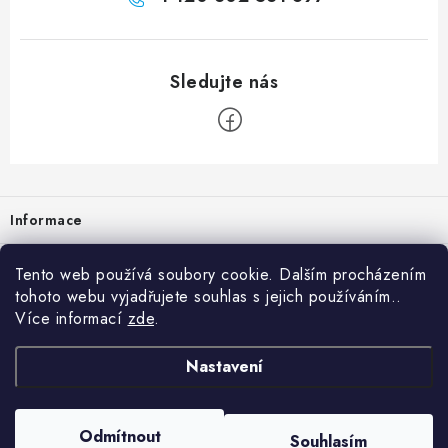
Zápatí
Informace
Prodejna
Tento web používá soubory cookie. Dalším procházením
tohoto webu vyjadřujete souhlas s jejich používáním..
Rady a tipy
Více informací
zde
.
Heuréka
Nastavení
Copyright 2026
vzduchotechnika-ventilace
. Všechna práva vyhrazena.
Odmítnout
Souhlasím
Vytvořil Shoptet