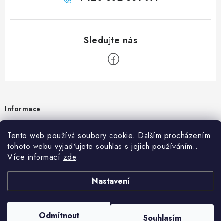
Zápatí
Informace
Prodejna
Tento web používá soubory cookie. Dalším procházením
tohoto webu vyjadřujete souhlas s jejich používáním..
Rady a tipy
Více informací
zde
.
Heuréka
Nastavení
Copyright 2026
vzduchotechnika-ventilace
. Všechna práva vyhrazena.
Odmítnout
Souhlasím
Vytvořil Shoptet