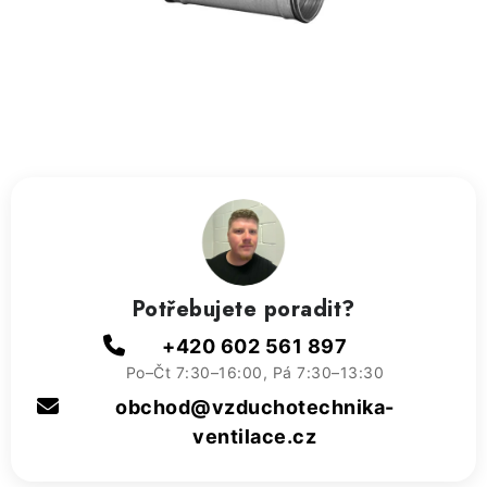
ZVLHČOVAČE VZDUCHU PRŮMYSLOVÉ
NAHŘÍVACÍ POLŠTÁŘEK S LÁVOVÝM PÍSKEM
VÝPRODEJ
O nás
Reference a zkušenosti
Rady a tipy
Doprava a platba
Kontakty
Potřebujete poradit?
+420 602 561 897
Po–Čt 7:30–16:00, Pá 7:30–13:30
obchod@vzduchotechnika-
ventilace.cz