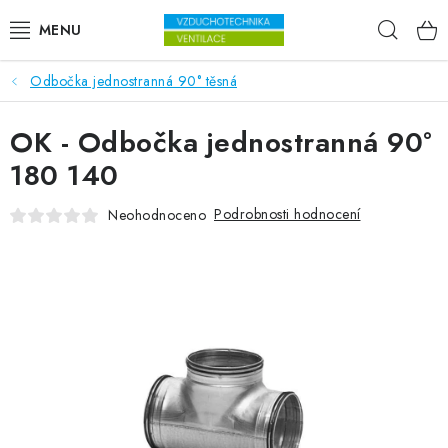
Přejít na obsah
Hleda
Odbočka jednostranná 90° těsná
VENTILÁTORY
OK - Odbočka jednostranná 90°
VZDUCHOTECHNIKA
180 140
REKUPERACE
Podrobnosti hodnocení
Neohodnoceno
TOPENÍ A CHLAZENÍ
ÚPRAVA VZDUCHU
FILTRY
ODVLHČOVAČE