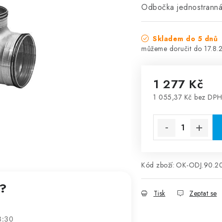
Odbočka jednostrann
Skladem do 5 dnů
17.8.
1 277 Kč
1 055,37 Kč bez DP
Měrná cena:
Kód zboží:
OK-ODJ.90.2
t?
Tisk
Zeptat se
3:30