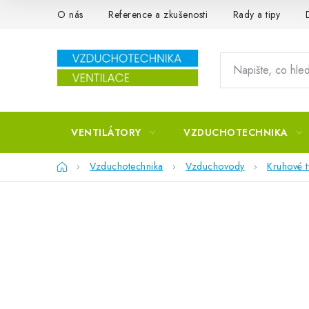
Přejít na obsah
O nás
Reference a zkušenosti
Rady a tipy
VENTILÁTORY
VZDUCHOTECHNIKA
Domů
Vzduchotechnika
Vzduchovody
Kruhové 