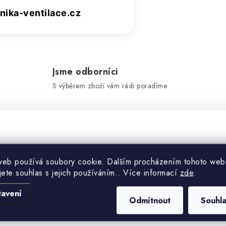
ika-ventilace.cz
Jsme odborníci
S výběrem zboží vám rádi poradíme
web používá soubory cookie. Dalším procházením tohoto web
Doplňko
jete souhlas s jejich používáním.. Více informací
zde
.
tavení
Odmítnout
Souhl
Kategorie