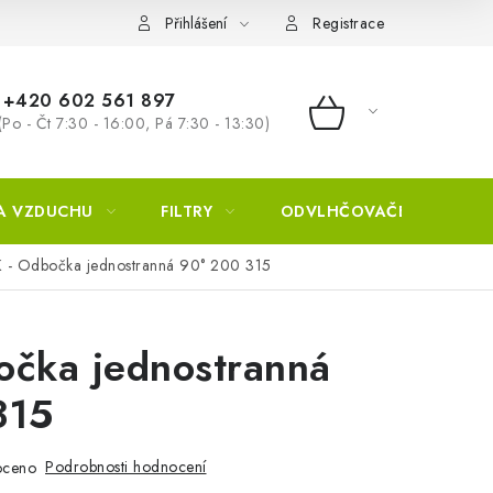
Přihlášení
Registrace
+420 602 561 897
(Po - Čt 7:30 - 16:00, Pá 7:30 - 13:30)
NÁKUPNÍ KOŠÍ
A VZDUCHU
FILTRY
ODVLHČOVAČE
ZVL
 - Odbočka jednostranná 90° 200 315
očka jednostranná
315
Podrobnosti hodnocení
oceno