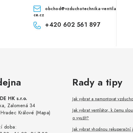
obchod
@
vzduchotechnika-ventila
ce.cz
+420 602 561 897
dejna
Rady a tipy
E HK s.r.o.
Jak vybrat a namontovat vzduch
ka, Zalomená 34
Jak vybrat ventilátor, k čemu slou
Hradec Králové (Mapa)
o využít?
cí doba:
Jak vybrat vhodnou rekuperační 