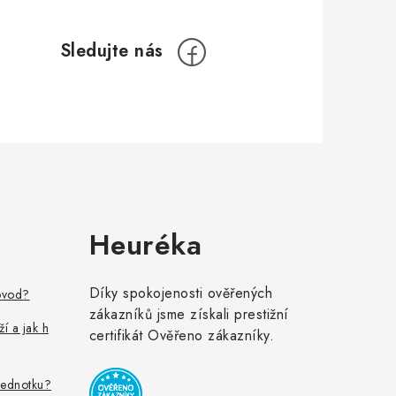
Heuréka
Díky spokojenosti ověřených
ovod?
zákazníků jsme získali prestižní
ží a jak h
certifikát Ověřeno zákazníky.
jednotku?