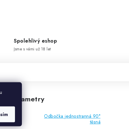
Spolehlivý eshop
Jsme s vámi už 18 let
u
vé parametry
asím
Odbočka jednostranná 90°
těsná