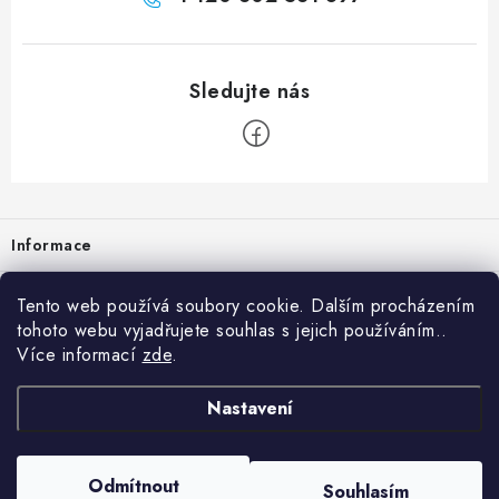
Zápatí
Informace
Prodejna
Tento web používá soubory cookie. Dalším procházením
tohoto webu vyjadřujete souhlas s jejich používáním..
Rady a tipy
Více informací
zde
.
Heuréka
Nastavení
Copyright 2026
vzduchotechnika-ventilace
. Všechna práva vyhrazena.
Odmítnout
Souhlasím
Vytvořil Shoptet