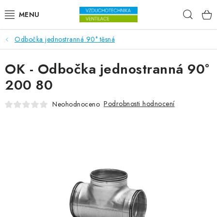
Přejít na obsah
Hleda
Odbočka jednostranná 90° těsná
VENTILÁTORY
OK - Odbočka jednostranná 90°
VZDUCHOTECHNIKA
200 80
REKUPERACE
Podrobnosti hodnocení
Neohodnoceno
TOPENÍ A CHLAZENÍ
ÚPRAVA VZDUCHU
FILTRY
ODVLHČOVAČE