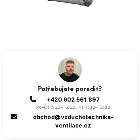
ZVLHČOVAČE VZDUCHU PRŮMYSLOVÉ
NAHŘÍVACÍ POLŠTÁŘEK S LÁVOVÝM PÍSKEM
VÝPRODEJ
O nás
Reference a zkušenosti
Rady a tipy
Doprava a platba
Kontakty
Potřebujete poradit?
+420 602 561 897
Po–Čt 7:30–16:00, Pá 7:30–13:30
obchod@vzduchotechnika-
ventilace.cz