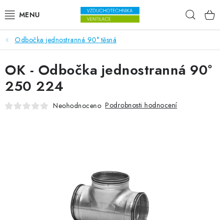
Přejít na obsah
Hleda
Odbočka jednostranná 90° těsná
VENTILÁTORY
OK - Odbočka jednostranná 90°
VZDUCHOTECHNIKA
250 224
REKUPERACE
Podrobnosti hodnocení
Neohodnoceno
TOPENÍ A CHLAZENÍ
ÚPRAVA VZDUCHU
FILTRY
ODVLHČOVAČE