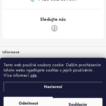
Zápatí
Informace
Prodejna
Tento web používá soubory cookie. Dalším procházením
tohoto webu vyjadřujete souhlas s jejich používáním..
Rady a tipy
Více informací
zde
.
Heuréka
Nastavení
Copyright 2026
vzduchotechnika-ventilace
. Všechna práva vyhrazena.
Odmítnout
Souhlasím
Vytvořil Shoptet