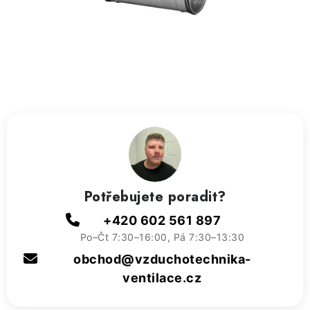
ZVLHČOVAČE VZDUCHU PRŮMYSLOVÉ
NAHŘÍVACÍ POLŠTÁŘEK S LÁVOVÝM PÍSKEM
VÝPRODEJ
O nás
Reference a zkušenosti
Rady a tipy
Doprava a platba
Kontakty
Potřebujete poradit?
+420 602 561 897
Po–Čt 7:30–16:00, Pá 7:30–13:30
obchod@vzduchotechnika-
ventilace.cz