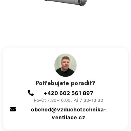
ZVLHČOVAČE VZDUCHU PRŮMYSLOVÉ
NAHŘÍVACÍ POLŠTÁŘEK S LÁVOVÝM PÍSKEM
VÝPRODEJ
O nás
Reference a zkušenosti
Rady a tipy
Doprava a platba
Kontakty
Potřebujete poradit?
+420 602 561 897
Po–Čt 7:30–16:00, Pá 7:30–13:30
obchod@vzduchotechnika-
ventilace.cz