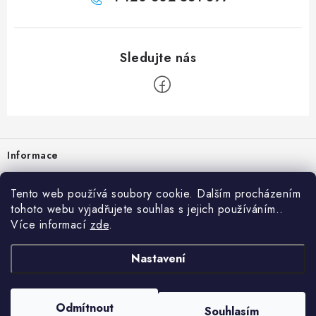
Zápatí
Informace
Prodejna
Tento web používá soubory cookie. Dalším procházením
tohoto webu vyjadřujete souhlas s jejich používáním..
Rady a tipy
Více informací
zde
.
Heuréka
Nastavení
Copyright 2026
vzduchotechnika-ventilace
. Všechna práva vyhrazena.
Odmítnout
Souhlasím
Vytvořil Shoptet