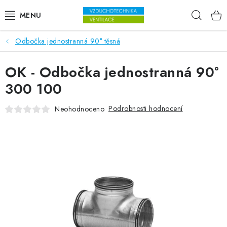
Přejít na obsah
Hleda
Odbočka jednostranná 90° těsná
VENTILÁTORY
OK - Odbočka jednostranná 90°
VZDUCHOTECHNIKA
300 100
REKUPERACE
Podrobnosti hodnocení
Neohodnoceno
TOPENÍ A CHLAZENÍ
ÚPRAVA VZDUCHU
FILTRY
ODVLHČOVAČE