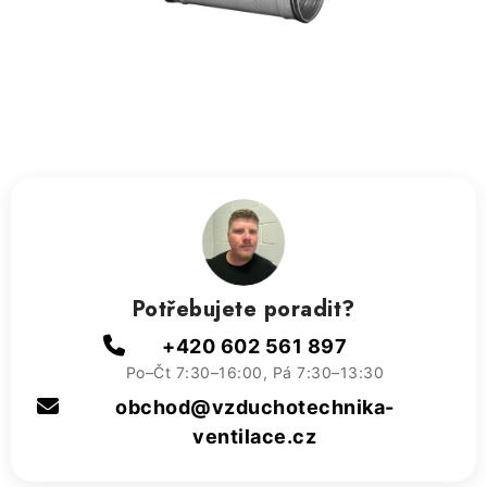
ZVLHČOVAČE VZDUCHU PRŮMYSLOVÉ
NAHŘÍVACÍ POLŠTÁŘEK S LÁVOVÝM PÍSKEM
VÝPRODEJ
O nás
Reference a zkušenosti
Rady a tipy
Doprava a platba
Kontakty
Potřebujete poradit?
+420 602 561 897
Po–Čt 7:30–16:00, Pá 7:30–13:30
obchod@vzduchotechnika-
ventilace.cz