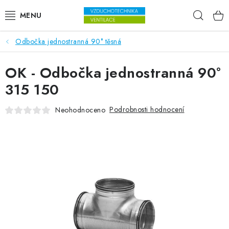
Přejít na obsah
Hleda
Odbočka jednostranná 90° těsná
VENTILÁTORY
OK - Odbočka jednostranná 90°
VZDUCHOTECHNIKA
315 150
REKUPERACE
Podrobnosti hodnocení
Neohodnoceno
TOPENÍ A CHLAZENÍ
ÚPRAVA VZDUCHU
FILTRY
ODVLHČOVAČE