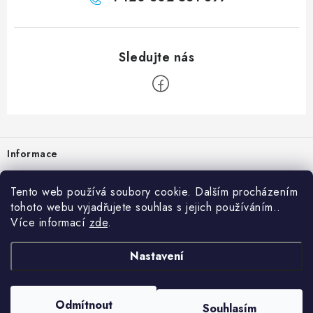
Zápatí
Informace
Prodejna
Tento web používá soubory cookie. Dalším procházením
tohoto webu vyjadřujete souhlas s jejich používáním..
Rady a tipy
Více informací
zde
.
Heuréka
Nastavení
Copyright 2026
vzduchotechnika-ventilace
. Všechna práva vyhrazena.
Odmítnout
Souhlasím
Vytvořil Shoptet