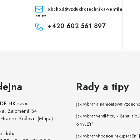
obchod
@
vzduchotechnika-ventila
ce.cz
+420 602 561 897
dejna
Rady a tipy
E HK s.r.o.
Jak vybrat a namontovat vzduch
ka, Zalomená 34
Jak vybrat ventilátor, k čemu slou
Hradec Králové (Mapa)
o využít?
cí doba:
Jak vybrat vhodnou rekuperační 