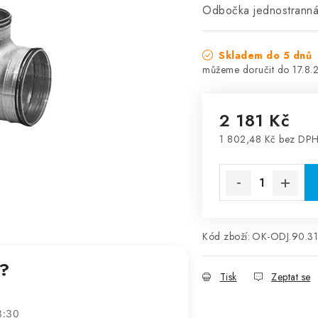
Odbočka jednostrann
Skladem do 5 dnů
17.8.
2 181 Kč
1 802,48 Kč bez DP
Měrná cena:
Kód zboží:
OK-ODJ.90.3
t?
Tisk
Zeptat se
3:30