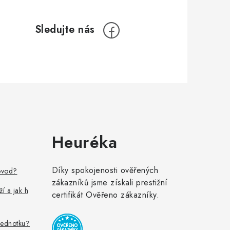
Heuréka
Díky spokojenosti ověřených
ovod?
zákazníků jsme získali prestižní
ží a jak h
certifikát Ověřeno zákazníky.
jednotku?