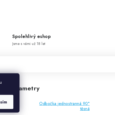
Spolehlivý eshop
Jsme s vámi už 18 let
u
vé parametry
asím
Odbočka jednostranná 90°
těsná