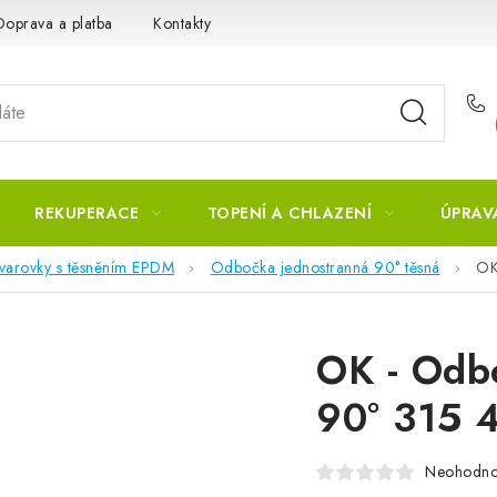
Doprava a platba
Kontakty
REKUPERACE
TOPENÍ A CHLAZENÍ
ÚPRAV
tvarovky s těsněním EPDM
Odbočka jednostranná 90° těsná
OK
OK - Odb
90° 315 
Neohodn