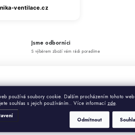
ika-ventilace.cz
Jsme odborníci
S výběrem zboží vám rádi poradíme
web používá soubory cookie. Dalším procházením tohoto web
Doplňko
jete souhlas s jejich používáním.. Více informací
zde
.
tavení
Odmítnout
Souhl
Kategorie