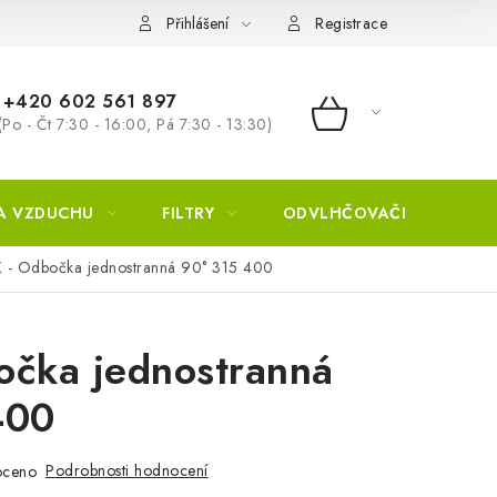
Přihlášení
Registrace
+420 602 561 897
(Po - Čt 7:30 - 16:00, Pá 7:30 - 13:30)
NÁKUPNÍ KOŠÍ
A VZDUCHU
FILTRY
ODVLHČOVAČE
ZVL
 - Odbočka jednostranná 90° 315 400
očka jednostranná
400
Podrobnosti hodnocení
oceno