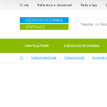
Přejít na obsah
O nás
Reference a zkušenosti
Rady a tipy
VENTILÁTORY
VZDUCHOTECHNIKA
Domů
Vzduchotechnika
Vzduchovody
Kruhové 