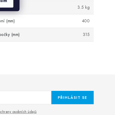
asím
3.5 kg
vní (mm)
400
bočky (mm)
315
PŘIHLÁSIT SE
chrany osobních údajů