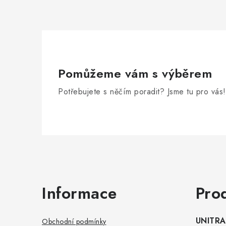
Pomůžeme vám s výběrem
Potřebujete s něčím poradit? Jsme tu pro vás!
Zápatí
Informace
Pro
UNITRAD
Obchodní podmínky