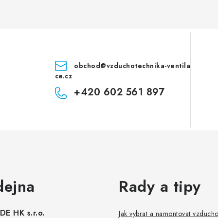
obchod
@
vzduchotechnika-ventila
ce.cz
+420 602 561 897
dejna
Rady a tipy
E HK s.r.o.
Jak vybrat a namontovat vzduch