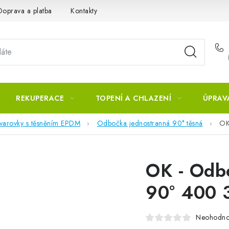
Doprava a platba
Kontakty
REKUPERACE
TOPENÍ A CHLAZENÍ
ÚPRAV
tvarovky s těsněním EPDM
Odbočka jednostranná 90° těsná
OK
OK - Odb
90° 400 
Neohodn