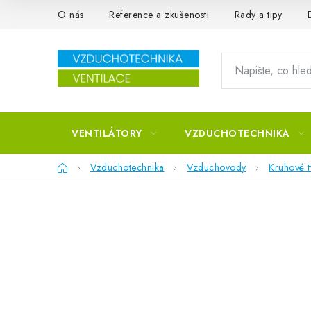
Přejít na obsah
O nás
Reference a zkušenosti
Rady a tipy
VENTILÁTORY
VZDUCHOTECHNIKA
Domů
Vzduchotechnika
Vzduchovody
Kruhové 