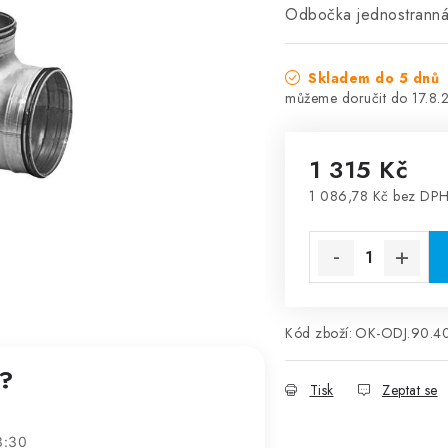
Odbočka jednostrann
Skladem do 5 dnů
17.8.
1 315 Kč
1 086,78 Kč bez DP
Měrná cena:
Kód zboží:
OK-ODJ.90.4
t?
Tisk
Zeptat se
3:30