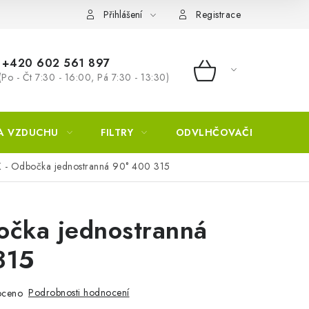
Přihlášení
Registrace
+420 602 561 897
(Po - Čt 7:30 - 16:00, Pá 7:30 - 13:30)
NÁKUPNÍ KOŠÍ
A VZDUCHU
FILTRY
ODVLHČOVAČE
ZVL
 - Odbočka jednostranná 90° 400 315
očka jednostranná
315
Podrobnosti hodnocení
oceno