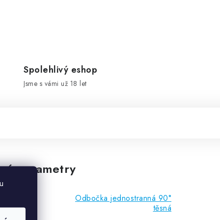
Spolehlivý eshop
Jsme s vámi už 18 let
vé parametry
u
Odbočka jednostranná 90°
těsná