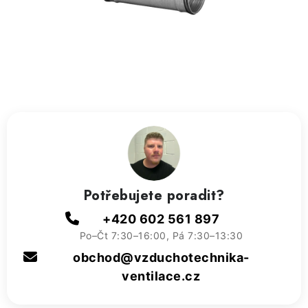
ZVLHČOVAČE VZDUCHU PRŮMYSLOVÉ
NAHŘÍVACÍ POLŠTÁŘEK S LÁVOVÝM PÍSKEM
VÝPRODEJ
O nás
Reference a zkušenosti
Rady a tipy
Doprava a platba
Kontakty
Potřebujete poradit?
+420 602 561 897
Po–Čt 7:30–16:00, Pá 7:30–13:30
obchod@vzduchotechnika-
ventilace.cz