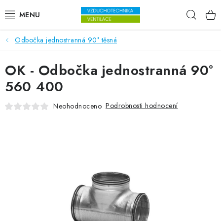
Přejít na obsah
Hleda
Odbočka jednostranná 90° těsná
VENTILÁTORY
OK - Odbočka jednostranná 90°
VZDUCHOTECHNIKA
560 400
REKUPERACE
Podrobnosti hodnocení
Neohodnoceno
TOPENÍ A CHLAZENÍ
ÚPRAVA VZDUCHU
FILTRY
ODVLHČOVAČE