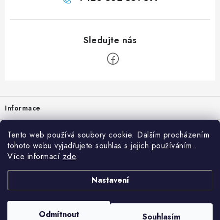
Zápatí
Informace
Prodejna
Tento web používá soubory cookie. Dalším procházením
tohoto webu vyjadřujete souhlas s jejich používáním..
Rady a tipy
Více informací
zde
.
Heuréka
Nastavení
Copyright 2026
vzduchotechnika-ventilace
. Všechna práva vyhrazena.
Odmítnout
Souhlasím
Vytvořil Shoptet