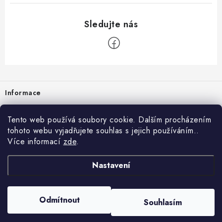
Zápatí
Informace
Prodejna
Tento web používá soubory cookie. Dalším procházením
tohoto webu vyjadřujete souhlas s jejich používáním..
Rady a tipy
Více informací
zde
.
Heuréka
Nastavení
Copyright 2026
vzduchotechnika-ventilace
. Všechna práva vyhrazena.
Odmítnout
Souhlasím
Vytvořil Shoptet
Nastavil tým EshopyUmíme.cz