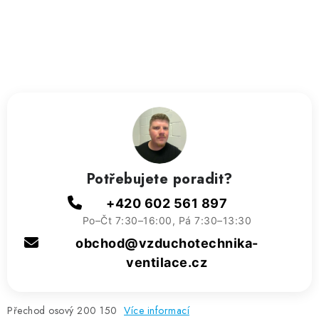
ZVLHČOVAČE VZDUCHU PRŮMYSLOVÉ
NAHŘÍVACÍ POLŠTÁŘEK S LÁVOVÝM PÍSKEM
VÝPRODEJ
O nás
Reference a zkušenosti
Rady a tipy
Doprava a platba
Kontakty
Potřebujete poradit?
+420 602 561 897
Po–Čt 7:30–16:00, Pá 7:30–13:30
obchod@vzduchotechnika-
ventilace.cz
Přechod osový 200 150
Více informací