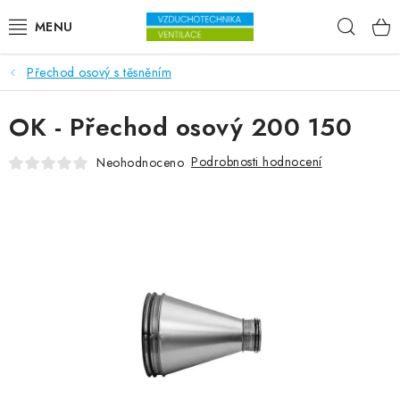
Přejít na obsah
Hleda
Přechod osový s těsněním
VENTILÁTORY
OK - Přechod osový 200 150
VZDUCHOTECHNIKA
Podrobnosti hodnocení
Neohodnoceno
REKUPERACE
TOPENÍ A CHLAZENÍ
ÚPRAVA VZDUCHU
FILTRY
ODVLHČOVAČE