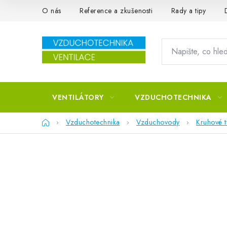
Přejít na obsah
O nás
Reference a zkušenosti
Rady a tipy
VENTILÁTORY
VZDUCHOTECHNIKA
Domů
Vzduchotechnika
Vzduchovody
Kruhové 