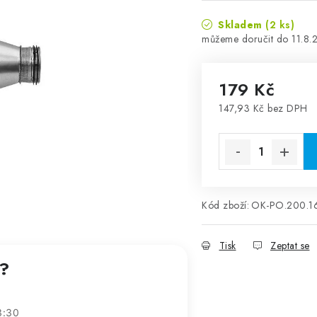
Skladem
(2 ks)
11.8.
179 Kč
147,93 Kč bez DPH
Měrná cena:
Kód zboží:
OK-PO.200.1
Tisk
Zeptat se
t?
3:30