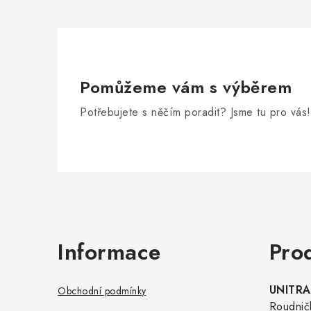
Pomůžeme vám s výběrem
Potřebujete s něčím poradit? Jsme tu pro vás!
Zápatí
Informace
Pro
UNITRAD
Obchodní podmínky
Roudnič