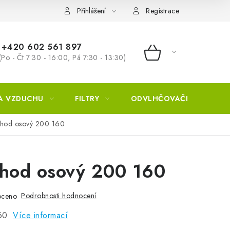
Přihlášení
Registrace
+420 602 561 897
(Po - Čt 7:30 - 16:00, Pá 7:30 - 13:30)
NÁKUPNÍ KOŠÍ
A VZDUCHU
FILTRY
ODVLHČOVAČE
ZVL
chod osový 200 160
chod osový 200 160
Podrobnosti hodnocení
oceno
160
Více informací