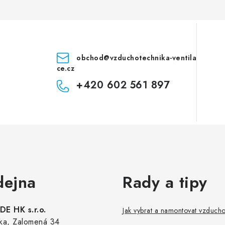
obchod
@
vzduchotechnika-ventila
ce.cz
+420 602 561 897
dejna
Rady a tipy
E HK s.r.o.
Jak vybrat a namontovat vzduch
ka, Zalomená 34