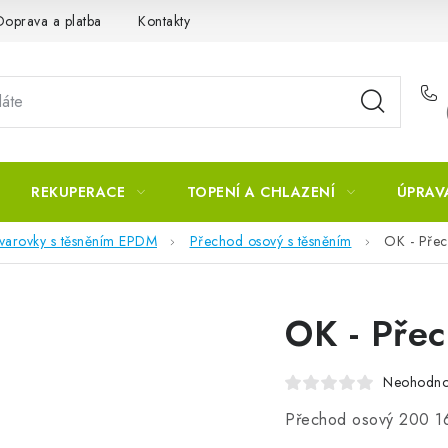
Doprava a platba
Kontakty
REKUPERACE
TOPENÍ A CHLAZENÍ
ÚPRAV
tvarovky s těsněním EPDM
Přechod osový s těsněním
OK - Pře
OK - Pře
Neohodn
Přechod osový 200 