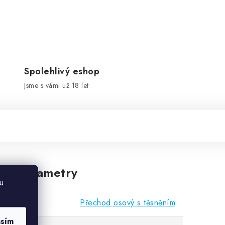
Spolehlivý eshop
Jsme s vámi už 18 let
vé parametry
u
Přechod osový s těsněním
asím