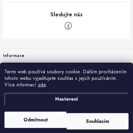
Zápatí
Informace
Prodejna
Tento web používá soubory cookie. Dalším procházením
tohoto webu vyjadřujete souhlas s jejich používáním..
Rady a tipy
Více informací
zde
.
Heuréka
Nastavení
Copyright 2026
vzduchotechnika-ventilace
. Všechna práva vyhrazena.
Odmítnout
Souhlasím
Vytvořil Shoptet
Nastavil tým EshopyUmíme.cz