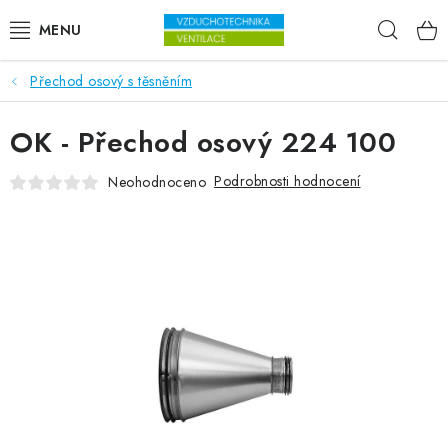
Přejít na obsah
Hleda
Přechod osový s těsněním
VENTILÁTORY
OK - Přechod osový 224 100
VZDUCHOTECHNIKA
Podrobnosti hodnocení
Neohodnoceno
REKUPERACE
TOPENÍ A CHLAZENÍ
ÚPRAVA VZDUCHU
FILTRY
ODVLHČOVAČE