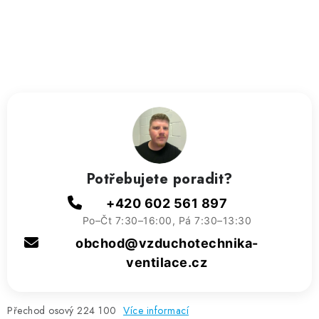
ZVLHČOVAČE VZDUCHU PRŮMYSLOVÉ
NAHŘÍVACÍ POLŠTÁŘEK S LÁVOVÝM PÍSKEM
VÝPRODEJ
O nás
Reference a zkušenosti
Rady a tipy
Doprava a platba
Kontakty
Potřebujete poradit?
+420 602 561 897
Po–Čt 7:30–16:00, Pá 7:30–13:30
obchod@vzduchotechnika-
ventilace.cz
Přechod osový 224 100
Více informací