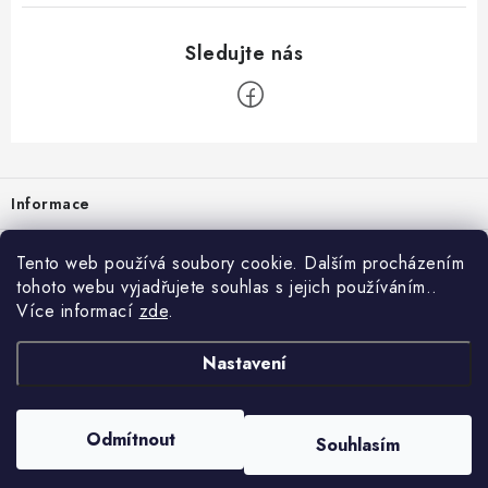
Zápatí
Informace
Prodejna
Tento web používá soubory cookie. Dalším procházením
tohoto webu vyjadřujete souhlas s jejich používáním..
Rady a tipy
Více informací
zde
.
Heuréka
Nastavení
Copyright 2026
vzduchotechnika-ventilace
. Všechna práva vyhrazena.
Odmítnout
Souhlasím
Vytvořil Shoptet
Nastavil tým EshopyUmíme.cz