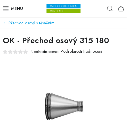
Přejít na obsah
Hleda
Přechod osový s těsněním
VENTILÁTORY
OK - Přechod osový 315 180
VZDUCHOTECHNIKA
Podrobnosti hodnocení
Neohodnoceno
REKUPERACE
TOPENÍ A CHLAZENÍ
ÚPRAVA VZDUCHU
FILTRY
ODVLHČOVAČE