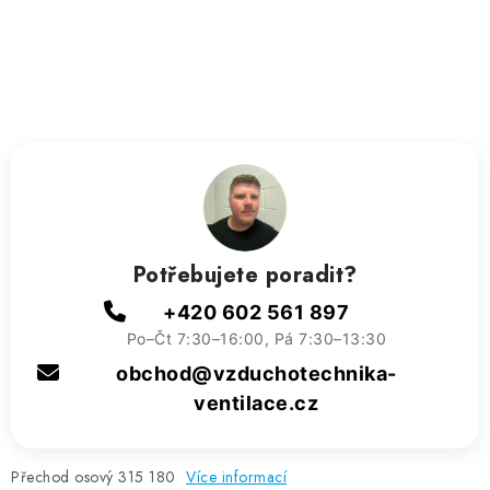
ZVLHČOVAČE VZDUCHU PRŮMYSLOVÉ
NAHŘÍVACÍ POLŠTÁŘEK S LÁVOVÝM PÍSKEM
VÝPRODEJ
O nás
Reference a zkušenosti
Rady a tipy
Doprava a platba
Kontakty
Potřebujete poradit?
+420 602 561 897
Po–Čt 7:30–16:00, Pá 7:30–13:30
obchod@vzduchotechnika-
ventilace.cz
Přechod osový 315 180
Více informací