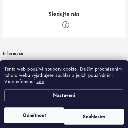
Zápatí
Informace
Prodejna
Tento web používá soubory cookie. Dalším procházením
tohoto webu vyjadřujete souhlas s jejich používáním..
Rady a tipy
Více informací
zde
.
Heuréka
Nastavení
Copyright 2026
vzduchotechnika-ventilace
. Všechna práva vyhrazena.
Odmítnout
Souhlasím
Vytvořil Shoptet
Nastavil tým EshopyUmíme.cz