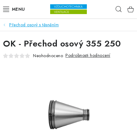
Přejít na obsah
Hleda
Přechod osový s těsněním
VENTILÁTORY
OK - Přechod osový 355 250
VZDUCHOTECHNIKA
Podrobnosti hodnocení
Neohodnoceno
REKUPERACE
TOPENÍ A CHLAZENÍ
ÚPRAVA VZDUCHU
FILTRY
ODVLHČOVAČE