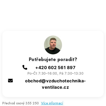
ZVLHČOVAČE VZDUCHU PRŮMYSLOVÉ
NAHŘÍVACÍ POLŠTÁŘEK S LÁVOVÝM PÍSKEM
VÝPRODEJ
O nás
Reference a zkušenosti
Rady a tipy
Doprava a platba
Kontakty
Potřebujete poradit?
+420 602 561 897
Po–Čt 7:30–16:00, Pá 7:30–13:30
obchod@vzduchotechnika-
ventilace.cz
Přechod osový 355 250
Více informací