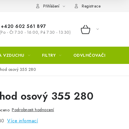
Přihlášení
Registrace
+420 602 561 897
(Po - Čt 7:30 - 16:00, Pá 7:30 - 13:30)
NÁKUPNÍ KOŠÍ
A VZDUCHU
FILTRY
ODVLHČOVAČE
ZVL
chod osový 355 280
chod osový 355 280
Podrobnosti hodnocení
oceno
280
Více informací