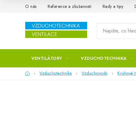
Přejít na obsah
O nás
Reference a zkušenosti
Rady a tipy
VENTILÁTORY
VZDUCHOTECHNIKA
Domů
Vzduchotechnika
Vzduchovody
Kruhové 