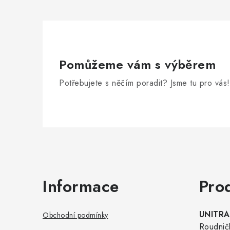
Pomůžeme vám s výběrem
Potřebujete s něčím poradit? Jsme tu pro vás!
Zápatí
Informace
Pro
UNITRAD
Obchodní podmínky
Roudnič