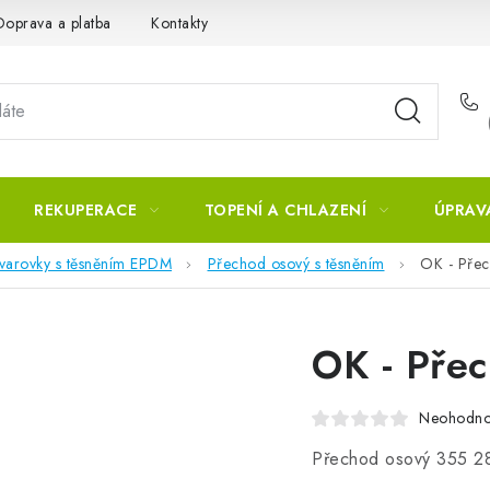
Doprava a platba
Kontakty
REKUPERACE
TOPENÍ A CHLAZENÍ
ÚPRAV
tvarovky s těsněním EPDM
Přechod osový s těsněním
OK - Pře
OK - Pře
Neohodn
Přechod osový 355 