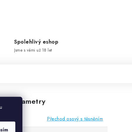
Spolehlivý eshop
Jsme s vámi už 18 let
vé parametry
u
Přechod osový s těsněním
asím