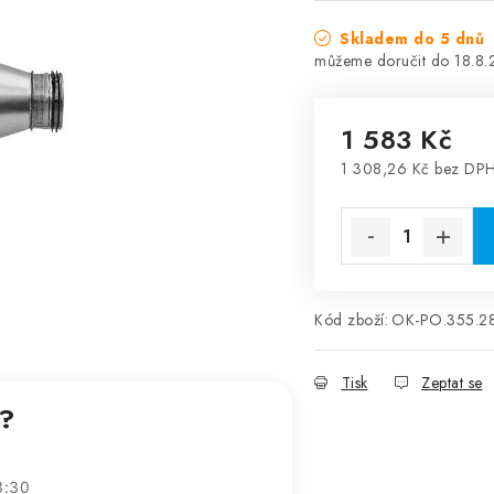
Skladem do 5 dnů
18.8
1 583 Kč
1 308,26 Kč bez DP
Měrná cena:
Kód zboží:
OK-PO.355.2
Tisk
Zeptat se
t?
3:30