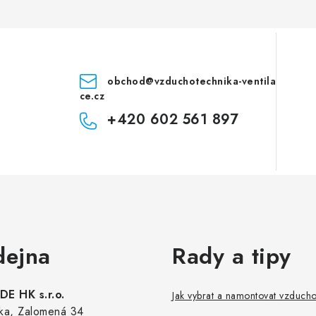
obchod
@
vzduchotechnika-ventila
ce.cz
+420 602 561 897
dejna
Rady a tipy
E HK s.r.o.
Jak vybrat a namontovat vzduch
ka, Zalomená 34