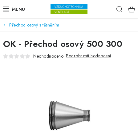
Přejít na obsah
Hleda
Přechod osový s těsněním
VENTILÁTORY
OK - Přechod osový 500 300
VZDUCHOTECHNIKA
Podrobnosti hodnocení
Neohodnoceno
REKUPERACE
TOPENÍ A CHLAZENÍ
ÚPRAVA VZDUCHU
FILTRY
ODVLHČOVAČE