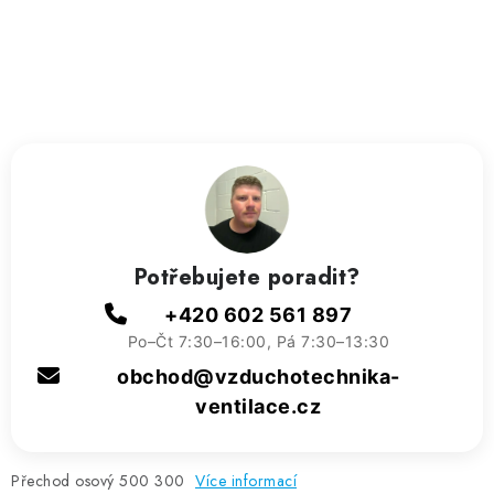
ZVLHČOVAČE VZDUCHU PRŮMYSLOVÉ
NAHŘÍVACÍ POLŠTÁŘEK S LÁVOVÝM PÍSKEM
VÝPRODEJ
O nás
Reference a zkušenosti
Rady a tipy
Doprava a platba
Kontakty
Potřebujete poradit?
+420 602 561 897
Po–Čt 7:30–16:00, Pá 7:30–13:30
obchod@vzduchotechnika-
ventilace.cz
Přechod osový 500 300
Více informací