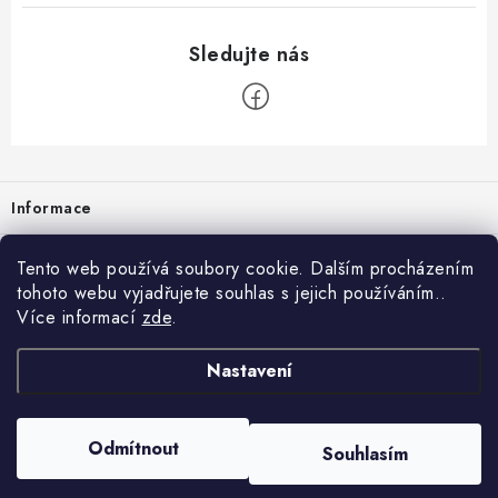
Zápatí
Informace
Prodejna
Tento web používá soubory cookie. Dalším procházením
tohoto webu vyjadřujete souhlas s jejich používáním..
Rady a tipy
Více informací
zde
.
Heuréka
Nastavení
Copyright 2026
vzduchotechnika-ventilace
. Všechna práva vyhrazena.
Odmítnout
Souhlasím
Vytvořil Shoptet
Nastavil tým EshopyUmíme.cz