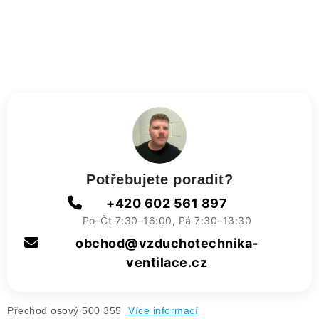
ZVLHČOVAČE VZDUCHU PRŮMYSLOVÉ
NAHŘÍVACÍ POLŠTÁŘEK S LÁVOVÝM PÍSKEM
VÝPRODEJ
O nás
Reference a zkušenosti
Rady a tipy
Doprava a platba
Kontakty
Potřebujete poradit?
+420 602 561 897
Po–Čt 7:30–16:00, Pá 7:30–13:30
obchod@vzduchotechnika-
ventilace.cz
Přechod osový 500 355
Více informací