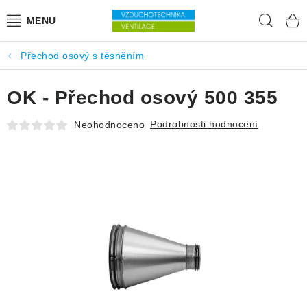
Přejít na obsah
Hleda
Přechod osový s těsněním
VENTILÁTORY
OK - Přechod osový 500 355
VZDUCHOTECHNIKA
Podrobnosti hodnocení
Neohodnoceno
REKUPERACE
TOPENÍ A CHLAZENÍ
ÚPRAVA VZDUCHU
FILTRY
ODVLHČOVAČE