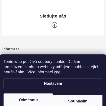
Zápatí
Informace
Prodejna
Tento web používá soubory cookie. Dalším
procházením tohoto webu vyjadřujete souhlas s jejich
Rady a tipy
používáním.. Více informací
zde
.
Heuréka
Nastavení
Copyright 2026
vzduchotechnika-ventilace
. Všechna práva vyhrazena.
Odmítnout
Souhlasím
Vytvořil Shoptet