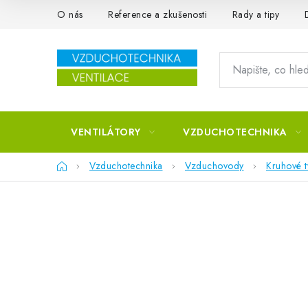
Přejít na obsah
O nás
Reference a zkušenosti
Rady a tipy
VENTILÁTORY
VZDUCHOTECHNIKA
Domů
Vzduchotechnika
Vzduchovody
Kruhové 