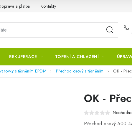
Doprava a platba
Kontakty
REKUPERACE
TOPENÍ A CHLAZENÍ
ÚPRAV
tvarovky s těsněním EPDM
Přechod osový s těsněním
OK - Pře
OK - Pře
Neohodn
Přechod osový 500 