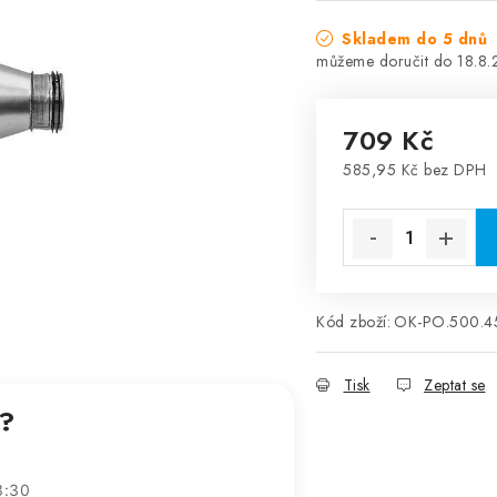
Skladem do 5 dnů
18.8
709 Kč
585,95 Kč bez DPH
Měrná cena:
Kód zboží:
OK-PO.500.4
Tisk
Zeptat se
t?
3:30