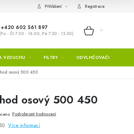
Přihlášení
Registrace
+420 602 561 897
(Po - Čt 7:30 - 16:00, Pá 7:30 - 13:30)
NÁKUPNÍ KOŠÍ
A VZDUCHU
FILTRY
ODVLHČOVAČE
ZVL
chod osový 500 450
chod osový 500 450
Podrobnosti hodnocení
oceno
450
Více informací