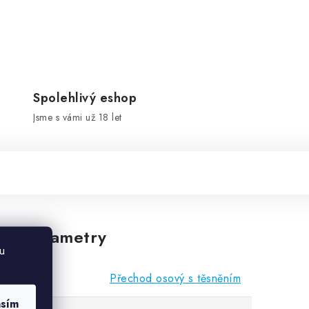
Spolehlivý eshop
Jsme s vámi už 18 let
vé parametry
u
Přechod osový s těsněním
asím