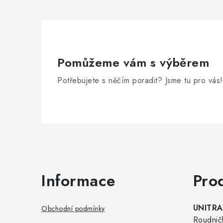
Pomůžeme vám s výběrem
Potřebujete s něčím poradit? Jsme tu pro vás!
Zápatí
Informace
Pro
UNITRAD
Obchodní podmínky
Roudnič