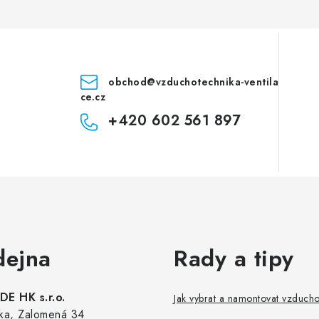
obchod
@
vzduchotechnika-ventila
ce.cz
+420 602 561 897
dejna
Rady a tipy
E HK s.r.o.
Jak vybrat a namontovat vzduch
ka, Zalomená 34