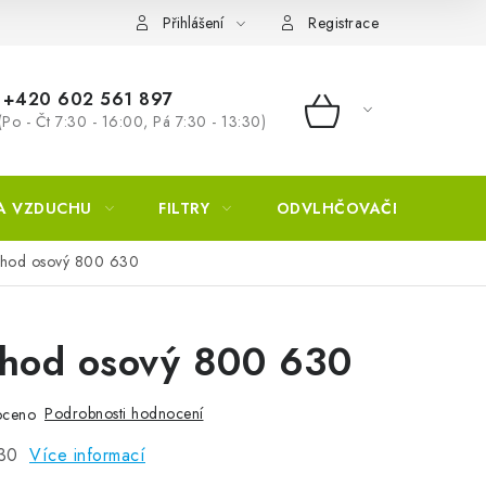
Přihlášení
Registrace
+420 602 561 897
(Po - Čt 7:30 - 16:00, Pá 7:30 - 13:30)
NÁKUPNÍ KOŠÍ
A VZDUCHU
FILTRY
ODVLHČOVAČE
ZVL
chod osový 800 630
chod osový 800 630
Podrobnosti hodnocení
oceno
630
Více informací