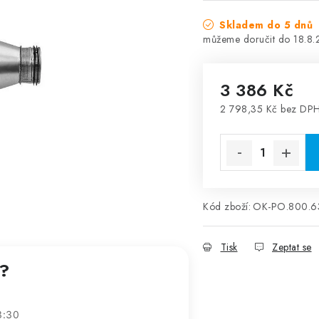
Skladem do 5 dnů
18.8
3 386 Kč
2 798,35 Kč bez DP
Měrná cena:
Kód zboží:
OK-PO.800.6
Tisk
Zeptat se
t?
3:30