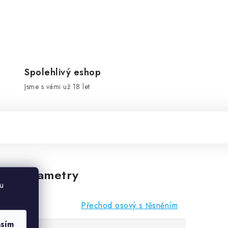
Spolehlivý eshop
Jsme s vámi už 18 let
vé parametry
u
Přechod osový s těsněním
asím