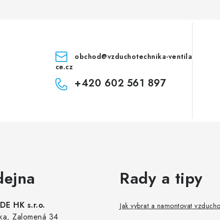
obchod
@
vzduchotechnika-ventila
ce.cz
+420 602 561 897
dejna
Rady a tipy
E HK s.r.o.
Jak vybrat a namontovat vzduch
ka, Zalomená 34