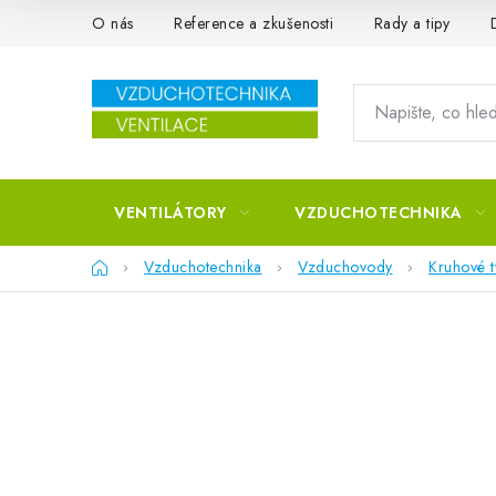
Přejít na obsah
O nás
Reference a zkušenosti
Rady a tipy
VENTILÁTORY
VZDUCHOTECHNIKA
Domů
Vzduchotechnika
Vzduchovody
Kruhové 