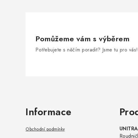
Pomůžeme vám s výběrem
Potřebujete s něčím poradit? Jsme tu pro vás!
Zápatí
Informace
Pro
UNITRAD
Obchodní podmínky
Roudnič