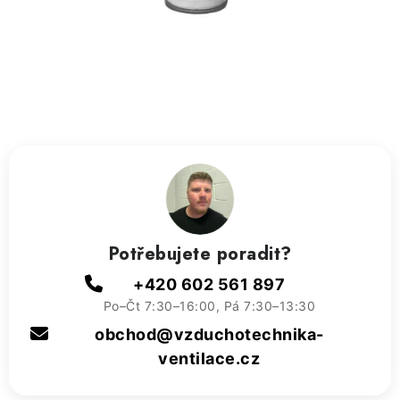
ZVLHČOVAČE VZDUCHU PRŮMYSLOVÉ
NAHŘÍVACÍ POLŠTÁŘEK S LÁVOVÝM PÍSKEM
VÝPRODEJ
O nás
Reference a zkušenosti
Rady a tipy
Doprava a platba
Kontakty
Potřebujete poradit?
+420 602 561 897
Po–Čt 7:30–16:00, Pá 7:30–13:30
obchod@vzduchotechnika-
ventilace.cz