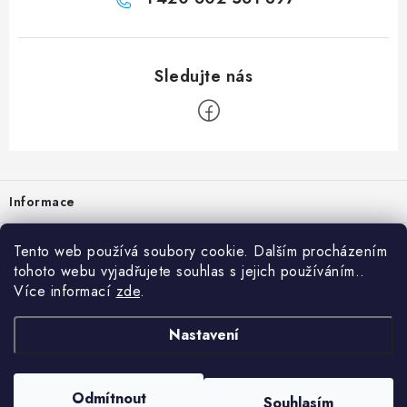
Zápatí
Informace
Prodejna
Tento web používá soubory cookie. Dalším procházením
tohoto webu vyjadřujete souhlas s jejich používáním..
Rady a tipy
Více informací
zde
.
Heuréka
Nastavení
Copyright 2026
vzduchotechnika-ventilace
. Všechna práva vyhrazena.
Odmítnout
Souhlasím
Vytvořil Shoptet