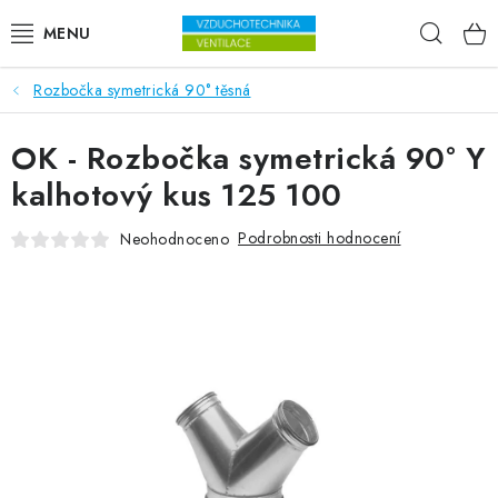
Přejít na obsah
Hleda
Rozbočka symetrická 90° těsná
VENTILÁTORY
OK - Rozbočka symetrická 90° Y
VZDUCHOTECHNIKA
kalhotový kus 125 100
REKUPERACE
Podrobnosti hodnocení
Neohodnoceno
TOPENÍ A CHLAZENÍ
ÚPRAVA VZDUCHU
FILTRY
ODVLHČOVAČE