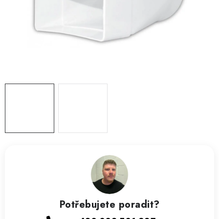
ZVLHČOVAČE VZDUCHU PRŮMYSLOVÉ
NAHŘÍVACÍ POLŠTÁŘEK S LÁVOVÝM PÍSKEM
VÝPRODEJ
O nás
Reference a zkušenosti
Rady a tipy
Doprava a platba
Kontakty
Potřebujete poradit?