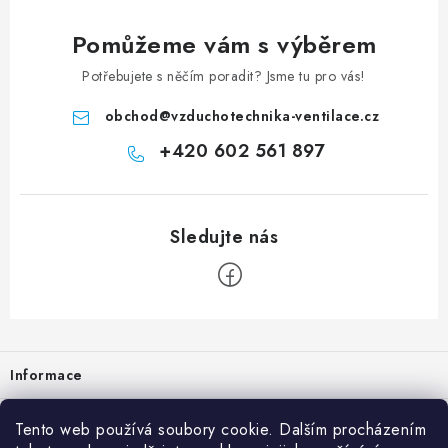
Pomůžeme vám s výběrem
Potřebujete s něčím poradit? Jsme tu pro vás!
obchod
@
vzduchotechnika-ventilace.cz
+420 602 561 897
Zápatí
Informace
Prodejna
Tento web používá soubory cookie. Dalším procházením