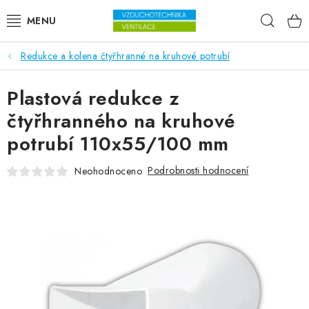
Přejít na obsah
Hleda
Redukce a kolena čtyřhranné na kruhové potrubí
VENTILÁTORY
Plastová redukce z
VZDUCHOTECHNIKA
čtyřhranného na kruhové
REKUPERACE
potrubí 110x55/100 mm
TOPENÍ A CHLAZENÍ
Podrobnosti hodnocení
Neohodnoceno
ÚPRAVA VZDUCHU
FILTRY
ODVLHČOVAČE