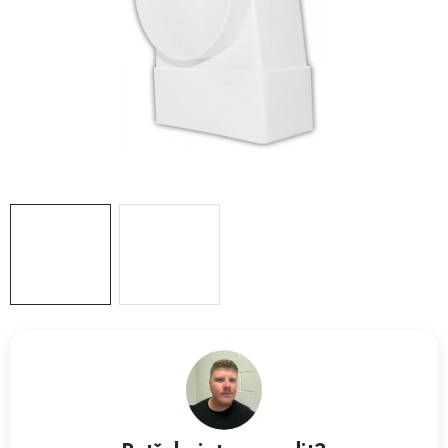
ZVLHČOVAČE VZDUCHU PRŮMYSLOVÉ
NAHŘÍVACÍ POLŠTÁŘEK S LÁVOVÝM PÍSKEM
VÝPRODEJ
O nás
Reference a zkušenosti
Rady a tipy
Doprava a platba
Kontakty