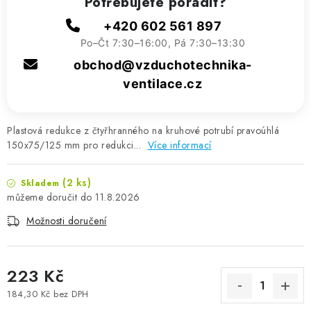
Potřebujete poradit?
+420 602 561 897
Po–Čt 7:30–16:00, Pá 7:30–13:30
obchod@vzduchotechnika-
ventilace.cz
Plastová redukce z čtyřhranného na kruhové potrubí pravoúhlá
150x75/125 mm pro redukci...
Více informací
(2 ks)
Skladem
11.8.2026
Možnosti doručení
223 Kč
184,30 Kč bez DPH
Měrná cena: