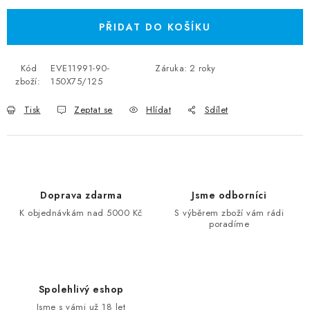
PŘIDAT DO KOŠÍKU
Kód
EVE11991-90-
Záruka
:
2 roky
zboží:
150X75/125
Tisk
Zeptat se
Hlídat
Sdílet
Doprava zdarma
Jsme odborníci
K objednávkám nad 5000 Kč
S výběrem zboží vám rádi
poradíme
Spolehlivý eshop
Jsme s vámi už 18 let