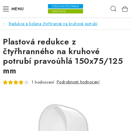
Přejít na obsah
Hleda
Redukce a kolena čtyřhranné na kruhové potrubí
VENTILÁTORY
Plastová redukce z
VZDUCHOTECHNIKA
čtyřhranného na kruhové
REKUPERACE
potrubí pravoúhlá 150x75/125
mm
TOPENÍ A CHLAZENÍ
Podrobnosti hodnocení
1 hodnocení
ÚPRAVA VZDUCHU
FILTRY
ODVLHČOVAČE