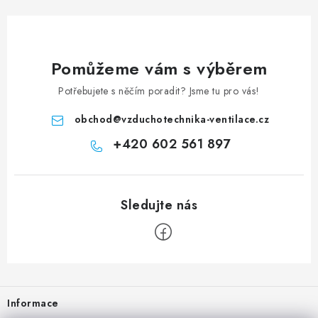
Pomůžeme vám s výběrem
Potřebujete s něčím poradit? Jsme tu pro vás!
obchod
@
vzduchotechnika-ventilace.cz
+420 602 561 897
Zápatí
Informace