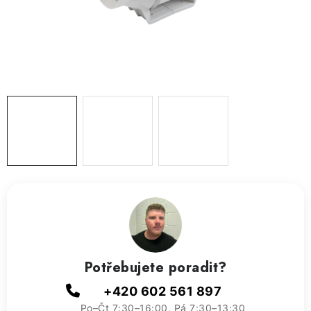
ZVLHČOVAČE VZDUCHU PRŮMYSLOVÉ
NAHŘÍVACÍ POLŠTÁŘEK S LÁVOVÝM PÍSKEM
VÝPRODEJ
O nás
Reference a zkušenosti
Rady a tipy
Doprava a platba
Kontakty
Potřebujete poradit?
+420 602 561 897
Po–Čt 7:30–16:00, Pá 7:30–13:30