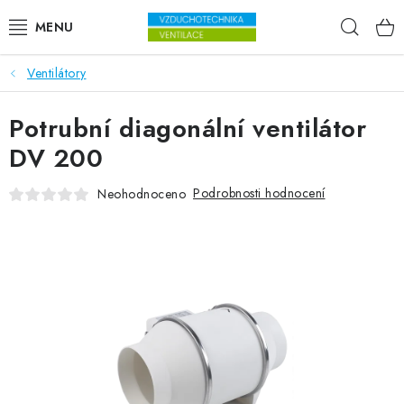
Přejít na obsah
Hleda
Ventilátory
VENTILÁTORY
Potrubní diagonální ventilátor
VZDUCHOTECHNIKA
DV 200
REKUPERACE
Podrobnosti hodnocení
Neohodnoceno
TOPENÍ A CHLAZENÍ
ÚPRAVA VZDUCHU
FILTRY
ODVLHČOVAČE