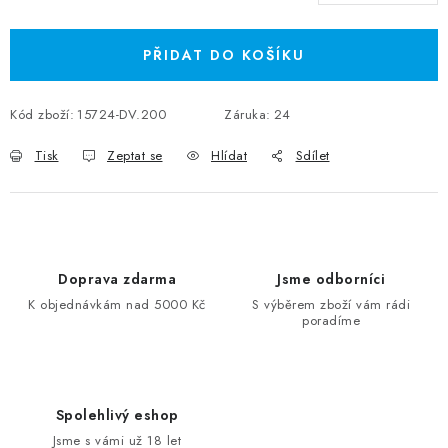
Měrná cena:
PŘIDAT DO KOŠÍKU
Kód zboží:
15724-DV.200
Záruka
:
24
Tisk
Zeptat se
Hlídat
Sdílet
Doprava zdarma
Jsme odborníci
K objednávkám nad 5000 Kč
S výběrem zboží vám rádi
poradíme
Spolehlivý eshop
Jsme s vámi už 18 let