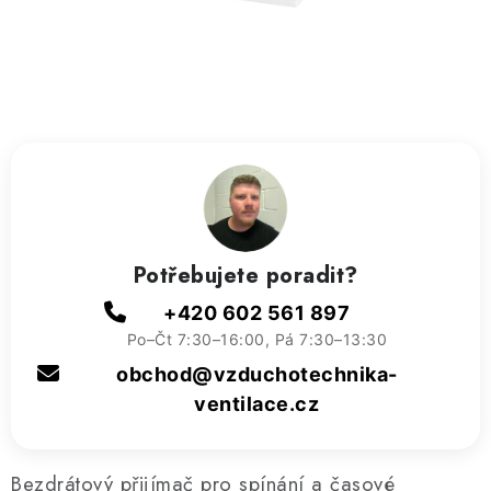
ZVLHČOVAČE VZDUCHU PRŮMYSLOVÉ
NAHŘÍVACÍ POLŠTÁŘEK S LÁVOVÝM PÍSKEM
VÝPRODEJ
O nás
Reference a zkušenosti
Rady a tipy
Doprava a platba
Kontakty
Potřebujete poradit?
+420 602 561 897
Po–Čt 7:30–16:00, Pá 7:30–13:30
obchod@vzduchotechnika-
ventilace.cz
Bezdrátový přijímač pro spínání a časové