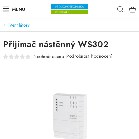
Přejít na obsah
Hleda
Ventilátory
VENTILÁTORY
Přijímač nástěnný WS302
VZDUCHOTECHNIKA
Podrobnosti hodnocení
Neohodnoceno
REKUPERACE
TOPENÍ A CHLAZENÍ
ÚPRAVA VZDUCHU
FILTRY
ODVLHČOVAČE