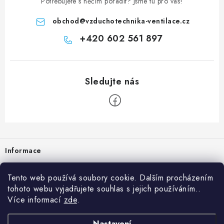
Potřebujete s něčím poradit? Jsme tu pro vás!
obchod
@
vzduchotechnika-ventilace.cz
+420 602 561 897
Zápatí
Informace
Prodejna
Tento web používá soubory cookie. Dalším procházením
tohoto webu vyjadřujete souhlas s jejich používáním..
Rady a tipy
Více informací
zde
.
Heuréka
Nastavení