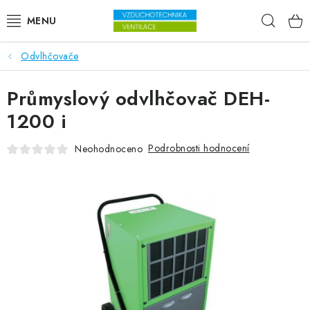
Přejít na obsah
Hleda
Odvlhčovače
VENTILÁTORY
Průmyslový odvlhčovač DEH-
VZDUCHOTECHNIKA
1200 i
REKUPERACE
Podrobnosti hodnocení
Neohodnoceno
TOPENÍ A CHLAZENÍ
ÚPRAVA VZDUCHU
FILTRY
ODVLHČOVAČE