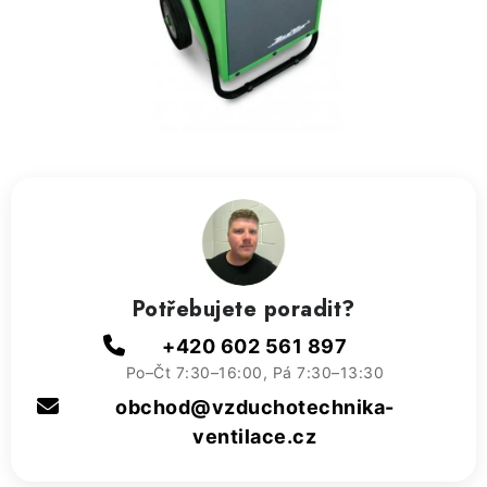
ZVLHČOVAČE VZDUCHU PRŮMYSLOVÉ
NAHŘÍVACÍ POLŠTÁŘEK S LÁVOVÝM PÍSKEM
VÝPRODEJ
O nás
Reference a zkušenosti
Rady a tipy
Doprava a platba
Kontakty
Potřebujete poradit?
+420 602 561 897
Po–Čt 7:30–16:00, Pá 7:30–13:30
obchod@vzduchotechnika-
ventilace.cz