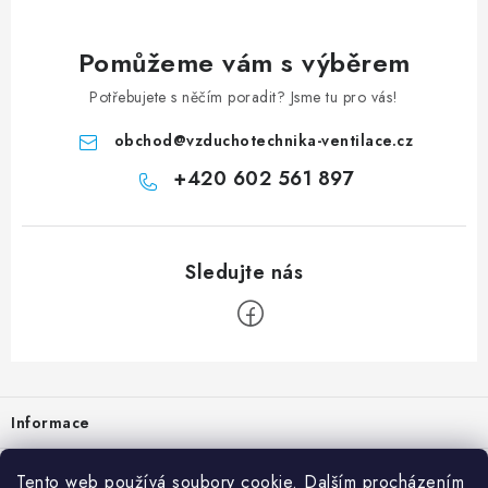
Pomůžeme vám s výběrem
Potřebujete s něčím poradit? Jsme tu pro vás!
obchod
@
vzduchotechnika-ventilace.cz
+420 602 561 897
Zápatí
Informace
Prodejna
Tento web používá soubory cookie. Dalším procházením