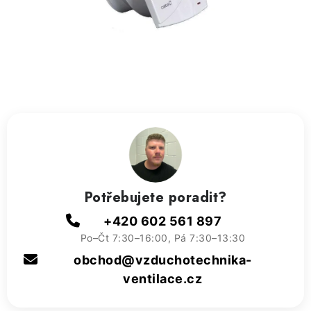
ZVLHČOVAČE VZDUCHU PRŮMYSLOVÉ
NAHŘÍVACÍ POLŠTÁŘEK S LÁVOVÝM PÍSKEM
VÝPRODEJ
O nás
Reference a zkušenosti
Rady a tipy
Doprava a platba
Kontakty
Potřebujete poradit?
+420 602 561 897
Po–Čt 7:30–16:00, Pá 7:30–13:30
obchod@vzduchotechnika-
ventilace.cz