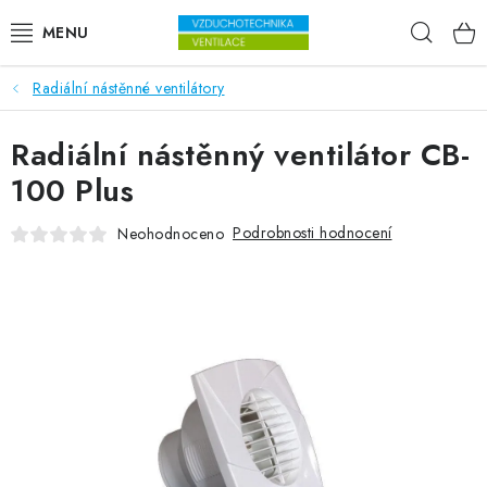
Přejít na obsah
Hleda
Radiální nástěnné ventilátory
VENTILÁTORY
Radiální nástěnný ventilátor CB-
VZDUCHOTECHNIKA
100 Plus
REKUPERACE
Podrobnosti hodnocení
Neohodnoceno
TOPENÍ A CHLAZENÍ
ÚPRAVA VZDUCHU
FILTRY
ODVLHČOVAČE